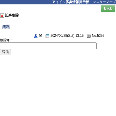
アイドル豚鼻情報掲示板｜マスターノーズ
Back
記事削除
無題
翼
2024/09/28(Sat) 13:15
No.5256
削除キー