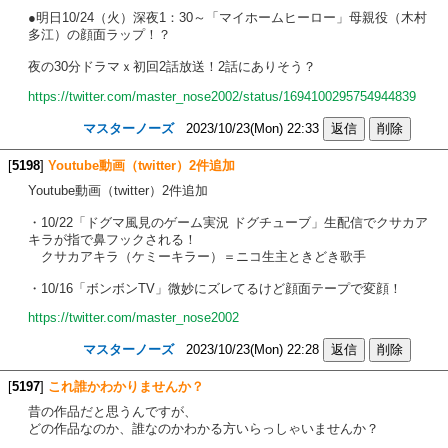
●明日10/24（火）深夜1：30～「マイホームヒーロー」母親役（木村
多江）の顔面ラップ！？
夜の30分ドラマｘ初回2話放送！2話にありそう？
https://twitter.com/master_nose2002/status/1694100295754944839
マスターノーズ
2023/10/23(Mon) 22:33
[
5198
]
Youtube動画（twitter）2件追加
Youtube動画（twitter）2件追加
・10/22「ドグマ風見のゲーム実況 ドグチューブ」生配信でクサカア
キラが指で鼻フックされる！
クサカアキラ（ケミーキラー）＝ニコ生主ときどき歌手
・10/16「ボンボンTV」微妙にズレてるけど顔面テープで変顔！
https://twitter.com/master_nose2002
マスターノーズ
2023/10/23(Mon) 22:28
[
5197
]
これ誰かわかりませんか？
昔の作品だと思うんですが、
どの作品なのか、誰なのかわかる方いらっしゃいませんか？