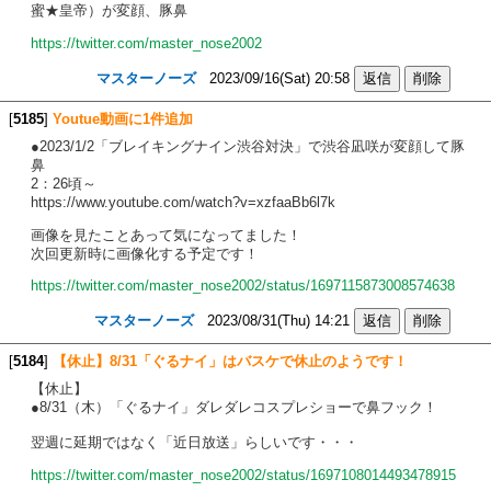
蜜★皇帝）が変顔、豚鼻
https://twitter.com/master_nose2002
マスターノーズ
2023/09/16(Sat) 20:58
[
5185
]
Youtue動画に1件追加
●2023/1/2「ブレイキングナイン渋谷対決」で渋谷凪咲が変顔して豚
鼻
2：26頃～
https://www.youtube.com/watch?v=xzfaaBb6l7k
画像を見たことあって気になってました！
次回更新時に画像化する予定です！
https://twitter.com/master_nose2002/status/1697115873008574638
マスターノーズ
2023/08/31(Thu) 14:21
[
5184
]
【休止】8/31「ぐるナイ」はバスケで休止のようです！
【休止】
●8/31（木）「ぐるナイ」ダレダレコスプレショーで鼻フック！
翌週に延期ではなく「近日放送」らしいです・・・
https://twitter.com/master_nose2002/status/1697108014493478915