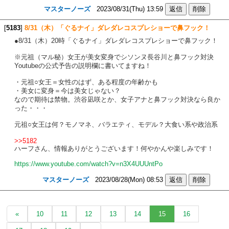
マスターノーズ
2023/08/31(Thu) 13:59
[
5183
]
8/31（木）「ぐるナイ」ダレダレコスプレショーで鼻フック！
●8/31（木）20時「ぐるナイ」ダレダレコスプレショーで鼻フック！
※元祖（マル秘）女王が美女変身でシソンヌ長谷川と鼻フック対決
Youtubeの公式予告の説明欄に書いてますね！
・元祖○女王＝女性のはず、ある程度の年齢かも
・美女に変身＝今は美女じゃない？
なので期待は禁物。渋谷凪咲とか、女子アナと鼻フック対決なら良か
った・・・
元祖○女王は何？モノマネ、バラエティ、モデル？大食い系や政治系
>>5182
ハーフさん、情報ありがとうございます！何やかんや楽しみです！
https://www.youtube.com/watch?v=n3X4UUUntPo
マスターノーズ
2023/08/28(Mon) 08:53
«
10
11
12
13
14
15
16