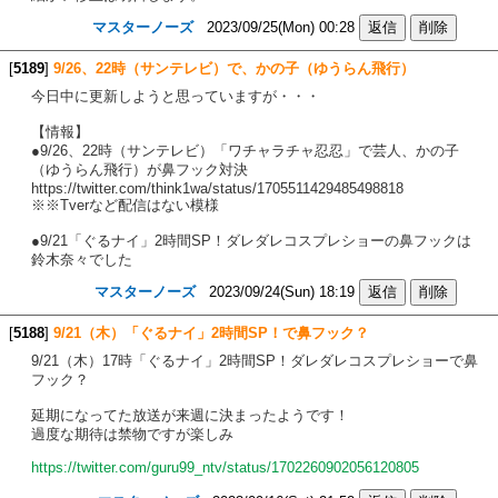
マスターノーズ
2023/09/25(Mon) 00:28
[
5189
]
9/26、22時（サンテレビ）で、かの子（ゆうらん飛行）
今日中に更新しようと思っていますが・・・
【情報】
●9/26、22時（サンテレビ）「ワチャラチャ忍忍」で芸人、かの子
（ゆうらん飛行）が鼻フック対決
https://twitter.com/think1wa/status/1705511429485498818
※※Tverなど配信はない模様
●9/21「ぐるナイ」2時間SP！ダレダレコスプレショーの鼻フックは
鈴木奈々でした
マスターノーズ
2023/09/24(Sun) 18:19
[
5188
]
9/21（木）「ぐるナイ」2時間SP！で鼻フック？
9/21（木）17時「ぐるナイ」2時間SP！ダレダレコスプレショーで鼻
フック？
延期になってた放送が来週に決まったようです！
過度な期待は禁物ですが楽しみ
https://twitter.com/guru99_ntv/status/1702260902056120805