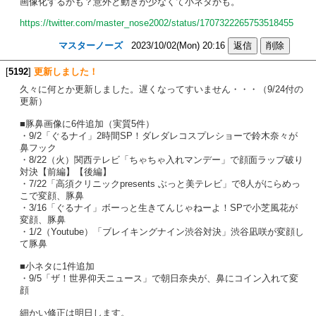
画像化するかも？意外と動きが少なくて小ネタかも。
https://twitter.com/master_nose2002/status/1707322265753518455
マスターノーズ
2023/10/02(Mon) 20:16
[
5192
]
更新しました！
久々に何とか更新しました。遅くなってすいません・・・（9/24付の
更新）
■豚鼻画像に6件追加（実質5件）
・9/2「ぐるナイ」2時間SP！ダレダレコスプレショーで鈴木奈々が
鼻フック
・8/22（火）関西テレビ「ちゃちゃ入れマンデー」で顔面ラップ破り
対決【前編】【後編】
・7/22「高須クリニックpresents ぶっと美テレビ」で8人がにらめっ
こで変顔、豚鼻
・3/16「ぐるナイ」ボーっと生きてんじゃねーよ！SPで小芝風花が
変顔、豚鼻
・1/2（Youtube）「ブレイキングナイン渋谷対決」渋谷凪咲が変顔し
て豚鼻
■小ネタに1件追加
・9/5「ザ！世界仰天ニュース」で朝日奈央が、鼻にコイン入れて変
顔
細かい修正は明日します。