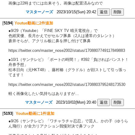
画像は22時までには出来そう。画像は配置済みなので
マスターノーズ
2023/10/15(Sun) 20:42
[
5194
]
Youtue動画に2件追加
●9/29（Youtube）「FINE SKY TV 晴天電視台」で
色紙実優、長月かえでがセルフ豚鼻（2人は通常のタレント）
蒼井そらが、アクリル板に鼻を押し付けて豚鼻
https://twitter.com/master_nose2002/status/1708807749117849883
●10/1（サンテレビ）「ボートの時間！」#392「負ければパンスト！
舟券予想」
松本日向（元HKT48）、藤村椿（グラドル）が顔ストして引っ張っ
てます！
https://twitter.com/master_nose2002/status/1708803795248173530
軽く画像化したい気持ちはありますが…
マスターノーズ
2023/10/02(Mon) 20:40
[
5193
]
Youtue動画に1件追加
●9/26（サンテレビ）「ワチャラチャ忍忍」で芸人、かの子（ゆうら
ん飛行）が全力リアクション我慢対決で鼻フック