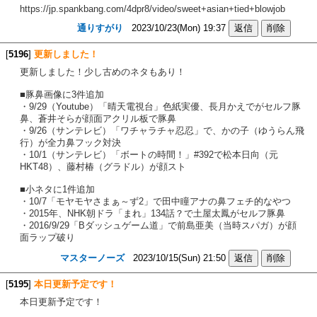
https://jp.spankbang.com/4dpr8/video/sweet+asian+tied+blowjob
通りすがり
2023/10/23(Mon) 19:37
[
5196
]
更新しました！
更新しました！少し古めのネタもあり！
■豚鼻画像に3件追加
・9/29（Youtube）「晴天電視台」色紙実優、長月かえでがセルフ豚
鼻、蒼井そらが顔面アクリル板で豚鼻
・9/26（サンテレビ）「ワチャラチャ忍忍」で、かの子（ゆうらん飛
行）が全力鼻フック対決
・10/1（サンテレビ）「ボートの時間！」#392で松本日向（元
HKT48）、藤村椿（グラドル）が顔スト
■小ネタに1件追加
・10/7「モヤモヤさまぁ～ず2」で田中瞳アナの鼻フェチ的なやつ
・2015年、NHK朝ドラ「まれ」134話？で土屋太鳳がセルフ豚鼻
・2016/9/29「Bダッシュゲーム道」で前島亜美（当時スパガ）が顔
面ラップ破り
マスターノーズ
2023/10/15(Sun) 21:50
[
5195
]
本日更新予定です！
本日更新予定です！