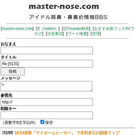
[
master-nose.com
] [
X（twitter）
] [
旧Youtube動画
] [
おすすめ鼻フックAVブ
ログ
] [
注意事項
] [
ワード検索
] [
管理
]
おなまえ
タイトル
メッセージ
参照先
削除キー
（英数字8文字以内）
保存
[
5199
]
10/24深夜「マイホームヒーロー」 で木村多江の顔面ラップ