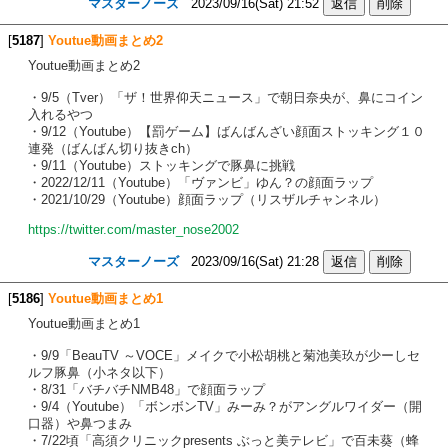
マスターノーズ
2023/09/16(Sat) 21:52
[
5187
]
Youtue動画まとめ2
Youtue動画まとめ2
・9/5（Tver）「ザ！世界仰天ニュース」で朝日奈央が、鼻にコイン
入れるやつ
・9/12（Youtube）【罰ゲーム】ばんばんざい顔面ストッキング１０
連発（ばんばん切り抜きch）
・9/11（Youtube）ストッキングで豚鼻に挑戦
・2022/12/11（Youtube）「ヴァンビ」ゆん？の顔面ラップ
・2021/10/29（Youtube）顔面ラップ（リスザルチャンネル）
https://twitter.com/master_nose2002
マスターノーズ
2023/09/16(Sat) 21:28
[
5186
]
Youtue動画まとめ1
Youtue動画まとめ1
・9/9「BeauTV ～VOCE」メイクで小松胡桃と菊池美玖が少ーしセ
ルフ豚鼻（小ネタ以下）
・8/31「バチバチNMB48」で顔面ラップ
・9/4（Youtube）「ボンボンTV」みーみ？がアングルワイダー（開
口器）や鼻つまみ
・7/22頃「高須クリニックpresents ぶっと美テレビ」で百未葵（蜂