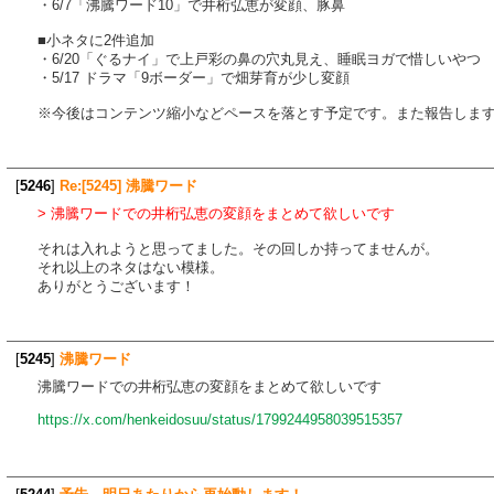
・6/7「沸騰ワード10」で井桁弘恵が変顔、豚鼻
■小ネタに2件追加
・6/20「ぐるナイ」で上戸彩の鼻の穴丸見え、睡眠ヨガで惜しいやつ
・5/17 ドラマ「9ボーダー」で畑芽育が少し変顔
※今後はコンテンツ縮小などペースを落とす予定です。また報告しま
[
5246
]
Re:[5245] 沸騰ワード
> 沸騰ワードでの井桁弘恵の変顔をまとめて欲しいです
それは入れようと思ってました。その回しか持ってませんが。
それ以上のネタはない模様。
ありがとうございます！
[
5245
]
沸騰ワード
沸騰ワードでの井桁弘恵の変顔をまとめて欲しいです
https://x.com/henkeidosuu/status/1799244958039515357