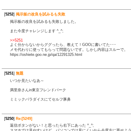
[
5252
]
掲示板の改良を試みるも失敗
掲示板の改良を試みるも失敗しました。
また今度チャレンジします ^_^;
>>5251
よく分からないからググったら、教えて！GOOに書いてた･･･
メモ代わりに使ってもらって問題ないです。しかし内容はスルーで。
https://oshiete.goo.ne.jp/qa/12291325.html
[
5251
]
無題
いつか見たいなあ～
満里奈さんin東京フレンドパーク
ミミックパラダイスにてセルフ豚鼻
[
5250
]
Re:[5249]
返信ボタンがない！と思ったら右下にあった ^_^;
スマホでは見やすいけど、パソコンでは見にくいから今度左に寄せよ