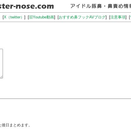
] [
X（twitter）
] [
旧Youtube動画
] [
おすすめ鼻フックAVブログ
] [
注意事項
] [
た後日まとめます。