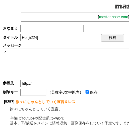
[
master-nose.com
おなまえ
タイトル
メッセージ
参照先
削除キー
（英数字8文字以内）
保存
[
5257
]
徐々にちゃんとしていく宣言＆レス
徐々にちゃんとしていく宣言。
今後はYoutubeや配信系はやめて
基本、TV放送をメインに情報収集、画像保存をしていく予定です。ま