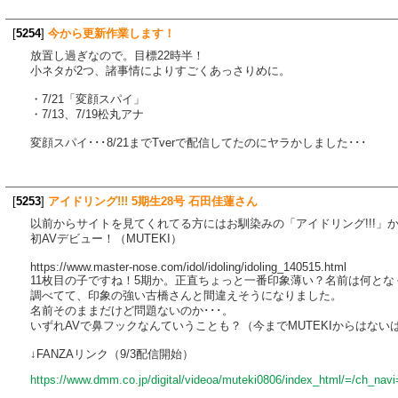
[
5254
]
今から更新作業します！
放置し過ぎなので。目標22時半！
小ネタが2つ、諸事情によりすごくあっさりめに。
・7/21「変顔スパイ」
・7/13、7/19松丸アナ
変顔スパイ･･･8/21までTverで配信してたのにヤラかしました･･･
[
5253
]
アイドリング!!! 5期生28号 石田佳蓮さん
以前からサイトを見てくれてる方にはお馴染みの「アイドリング!!!」
初AVデビュー！（MUTEKI）
https://www.master-nose.com/idol/idoling/idoling_140515.html
11枚目の子ですね！5期か。正直ちょっと一番印象薄い？名前は何とな
調べてて、印象の強い古橋さんと間違えそうになりました。
名前そのままだけど問題ないのか･･･。
いずれAVで鼻フックなんていうことも？（今までMUTEKIからはない
↓FANZAリンク（9/3配信開始）
https://www.dmm.co.jp/digital/videoa/muteki0806/index_html/=/ch_nav