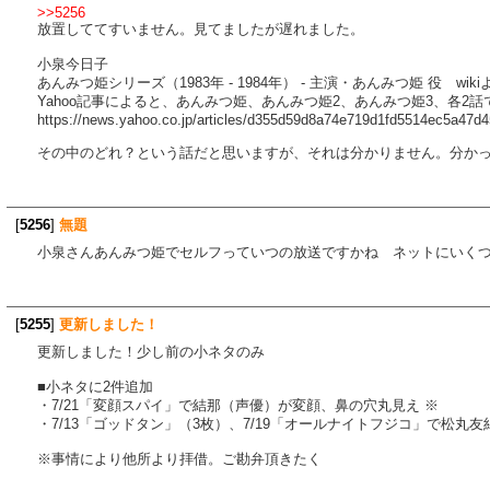
>>5256
放置しててすいません。見てましたが遅れました。
小泉今日子
あんみつ姫シリーズ（1983年 - 1984年） - 主演・あんみつ姫 役 wiki
Yahoo記事によると、あんみつ姫、あんみつ姫2、あんみつ姫3、各2
https://news.yahoo.co.jp/articles/d355d59d8a74e719d1fd5514ec5a47d
その中のどれ？という話だと思いますが、それは分かりません。分か
[
5256
]
無題
小泉さんあんみつ姫でセルフっていつの放送ですかね ネットにいく
[
5255
]
更新しました！
更新しました！少し前の小ネタのみ
■小ネタに2件追加
・7/21「変顔スパイ」で結那（声優）が変顔、鼻の穴丸見え ※
・7/13「ゴッドタン」（3枚）、7/19「オールナイトフジコ」で松丸
※事情により他所より拝借。ご勘弁頂きたく