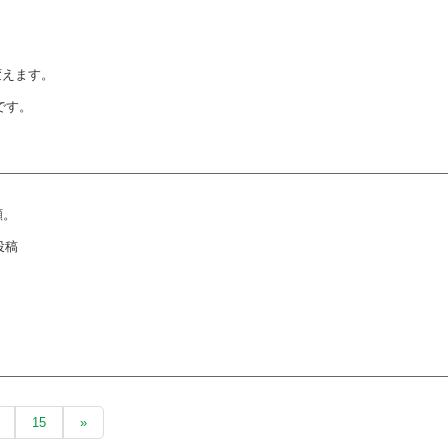
変えます。
です。
顔。
投稿
15
»