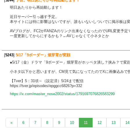
[
5244
]
予告。明日あたりから再始動します！
明日あたりから再始動します！
近日サーバー引っ越す予定。
本サイトには特に影響はないですが、誰もいないしついでに掲示板は
AVブログが、FC2がFANZAのリンク出来なくなったのでURL変更予定
一度更新してからにするかも？←AVじゃなくて小ネタとか
[
5243
]
5/17「9ボーダー」畑芽育が変顔
●5/17（金）ドラマ「9ボーダー」畑芽育がホッペタ潰し？挟み？で変
小ネタ以下かと思いますが、CM見て気になってたのでXに画像込みで
【Tver】5：31頃～（設定済）5/24まで配信
https://tver.jp/episodes/epggcc6826?p=332
https://x.com/master_nose2002/status/1791697076826583299
«
6
7
8
9
10
11
12
13
14