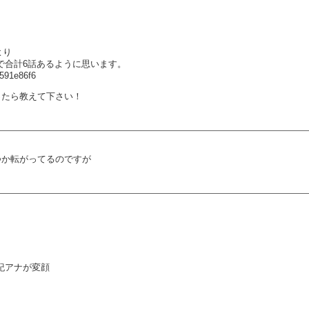
より
話で合計6話あるように思います。
4591e86f6
ったら教えて下さい！
つか転がってるのですが
友紀アナが変顔