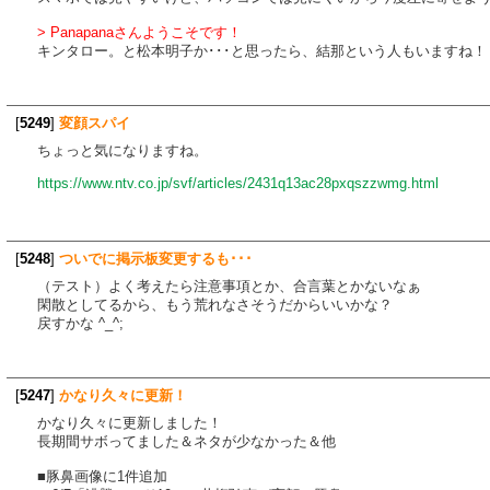
> Panapanaさんようこそです！
キンタロー。と松本明子か･･･と思ったら、結那という人もいますね！
[
5249
]
変顔スパイ
ちょっと気になりますね。
https://www.ntv.co.jp/svf/articles/2431q13ac28pxqszzwmg.html
[
5248
]
ついでに掲示板変更するも･･･
（テスト）よく考えたら注意事項とか、合言葉とかないなぁ
閑散としてるから、もう荒れなさそうだからいいかな？
戻すかな ^_^;
[
5247
]
かなり久々に更新！
かなり久々に更新しました！
長期間サボってました＆ネタが少なかった＆他
■豚鼻画像に1件追加