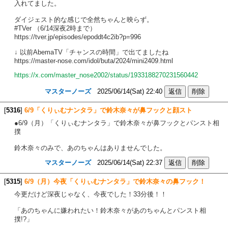
入れてました。
ダイジェスト的な感じで全然ちゃんと映らず。
#TVer （6/14深夜2時まで）
https://tver.jp/episodes/epoddt4c2ib?p=996
↓ 以前AbemaTV「チャンスの時間」で出てましたね
https://master-nose.com/idol/buta/2024/mini2409.html
https://x.com/master_nose2002/status/1933188270231560442
マスターノーズ
2025/06/14(Sat) 22:40
[
5316
]
6/9「くりぃむナンタラ」で鈴木奈々が鼻フックと顔スト
●6/9（月）「くりぃむナンタラ」で鈴木奈々が鼻フックとパンスト相
撲
鈴木奈々のみで、あのちゃんはありませんでした。
マスターノーズ
2025/06/14(Sat) 22:37
[
5315
]
6/9（月）今夜「くりぃむナンタラ」で鈴木奈々の鼻フック！
今更だけど深夜じゃなく、今夜でした！33分後！！
「あのちゃんに嫌われたい！鈴木奈々があのちゃんとパンスト相
撲!?」