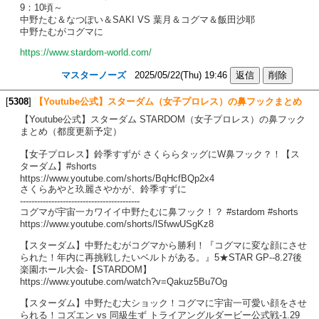
9：10頃～
中野たむ＆なつぽい＆SAKI VS 葉月＆コグマ＆飯田沙耶
中野たむがコグマに
https://www.stardom-world.com/
マスターノーズ
2025/05/22(Thu) 19:46
[
5308
]
【Youtube公式】スターダム（女子プロレス）の鼻フックまとめ
【Youtube公式】スターダム STARDOM（女子プロレス）の鼻フック
まとめ（都度更新予定）
【女子プロレス】鈴季すずが さくららタッグにW鼻フック？！【ス
ターダム】#shorts
https://www.youtube.com/shorts/BqHcfBQp2x4
さくらあやと玖麗さやかが、鈴季すずに
------------------------------------------
コグマが宇宙一カワイイ中野たむに鼻フック！？ #stardom #shorts
https://www.youtube.com/shorts/lSfwwUSgKz8
【スターダム】中野たむがコグマから勝利！『コグマに変な顔にさせ
られた！年内に再挑戦したいベルトがある。』5★STAR GP--8.27後
楽園ホール大会-【STARDOM】
https://www.youtube.com/watch?v=Qakuz5Bu7Og
【スターダム】中野たむ大ショック！コグマに宇宙一可愛い顔をさせ
られる！コズエン vs 同級生ず トライアングルダービー公式戦-1.29