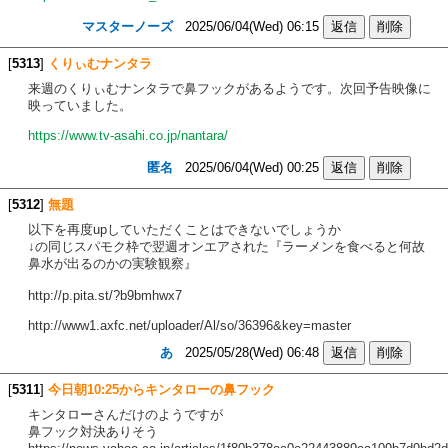
マスターノーズ
2025/06/04(Wed) 06:15
[
5313
]
くりぃむナンタラ
来週のくりぃむナンタラで鼻フックがあるようです。次回予告映像に
映っていました。
https://www.tv-asahi.co.jp/nantara/
匿名
2025/06/04(Wed) 00:25
[
5312
]
無題
以下を再度upしていただくことはできないでしょうか
↓の同じスパモク枠で翌週オンエアされた『ラーメンを食べると何故
鼻水が出るのかの実験観察』
http://p.pita.st/?b9bmhwx7
http://www1.axfc.net/uploader/Al/so/36396&key=master
あ
2025/05/28(Wed) 06:48
[
5311
]
今日朝10:25からキンタローの鼻フック
キンタローさんだけのようですが
鼻フック対決ありそう