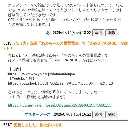
ポップティーンで雑誌でしか載ってないパンスト被りについて、なん
でもいいので情報を持っている方はいらっしゃるでしょうか？よけれ
ば返信していただきたいです。
(特に2014〜2016あたりの藤⚪︎ニコルさんや、武⚪︎玲奈さんあたりの
ものを探しております。)
あ
2025/07/14(Mon) 18:32
[
5319
]
7/1（火）深夜「あのちゃんの電電電波」で「GANG PARADE」が顔
スト！
今日7/1（火）深夜2時（26時）「あのちゃんの電電電波」で
顔ストX界隈でも有名な「GANG PARADE」が顔面パンスト！
【公式】
https://www.tv-tokyo.co.jp/dendendenpa/
【Youtube予告】
https://youtu.be/bTG8OIPoJ2E?si=VAtJOMO3ixURmmfz&t=18
忘れるとこでした。情報が直前になってしまいました･･･
（すでにご存知かと思われますが）
https://x.com/master_nose2002/status/1939946615373996233
マスターノーズ
2025/07/01(Tue) 16:21
[
5318
]
更新しました！数は多いです。