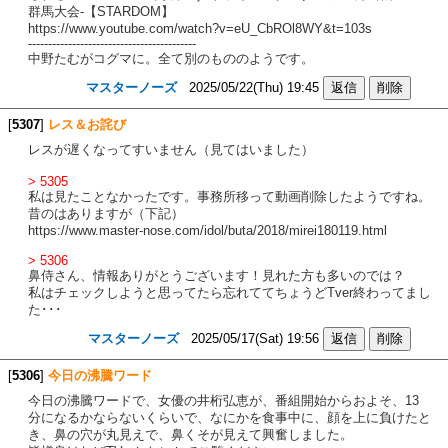
群馬大会-【STARDOM】
https://www.youtube.com/watch?v=eU_CbROl8WY&t=103s
------------------------------------------
中野たむがコグマに。全て別のもののようです。
マスターノーズ
2025/05/22(Thu) 19:45
[
5307
]
レス＆お詫び
レスが遅くなってすいません（見てはいました）
> 5305
私は見たことなかったです。事務所移って動画削除したようですね。
昔のはありますが（下記）
https://www.master-nose.com/idol/buta/2018/mirei180119.html
> 5306
鼻侍さん、情報ありがとうございます！見れた方も多いのでは？
私はチェックしようと思ってたら忘れててちょうどTver終わってまし
た･･･
マスターノーズ
2025/05/17(Sat) 19:56
[
5306
]
今日の沸騰ワード
今日の沸騰ワードで、女優の井桁弘恵が、番組開始からおよそ、13
分になるかならないくらいで、なにかを食事中に、顔を上に負けたと
き、鼻の穴が丸見えで、鼻くそが見えて興奮しました。