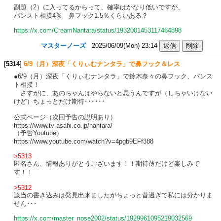
副題（2）に入ってるからって、確率はかなり低いですが、
パンスト相撲4％ 鼻フック1.5％くらいある？
https://x.com/CreamNantara/status/1932001453117464898
マスターノーズ
2025/06/09(Mon) 23:14
[
5314
]
6/9（月）深夜「くりぃむナンタラ」で鼻フック＆レス
●6/9（月）深夜「くりぃむナンタラ」で鈴木奈々の鼻フック、パンス
ト相撲！
さすがに、あのちゃんはやらないと思うんですが（しちゃいけない
けど）ちょっとだけ期待･･････
公式ページ（次回予告の説明あり）
https://www.tv-asahi.co.jp/nantara/
（予告Youtube）
https://www.youtube.com/watch?v=4pgb9EFf388
>5313
匿名さん、情報ありがとうございます！！期待薄だけど楽しみで
す！！
>5312
該当の書き込みは発見出来ましたがちょっと昔過ぎて私には分かりま
せん･･･
https://x.com/master_nose2002/status/1929961095219032569