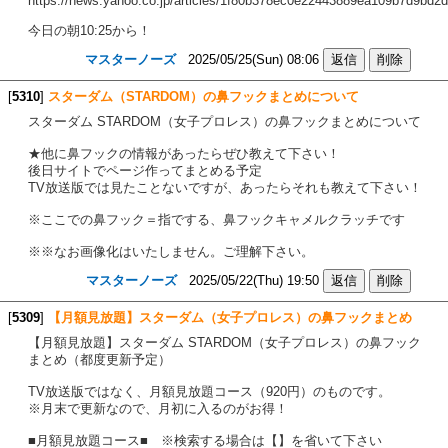
https://news.yahoo.co.jp/articles/1f80b378ec0e22443889ea109b7d9bd2
今日の朝10:25から！
マスターノーズ
2025/05/25(Sun) 08:06
[
5310
]
スターダム（STARDOM）の鼻フックまとめについて
スターダム STARDOM（女子プロレス）の鼻フックまとめについて
★他に鼻フックの情報があったらぜひ教えて下さい！
後日サイトでページ作ってまとめる予定
TV放送版では見たことないですが、あったらそれも教えて下さい！
※ここでの鼻フック＝指でする、鼻フックキャメルクラッチです
※※なお画像化はいたしません。ご理解下さい。
マスターノーズ
2025/05/22(Thu) 19:50
[
5309
]
【月額見放題】スターダム（女子プロレス）の鼻フックまとめ
【月額見放題】スターダム STARDOM（女子プロレス）の鼻フック
まとめ（都度更新予定）
TV放送版ではなく、月額見放題コース（920円）のものです。
※月末で更新なので、月初に入るのがお得！
■月額見放題コース■ ※検索する場合は【】を省いて下さい