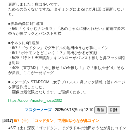
更新しました！数は多いです。
ためるの良くないですね。タイミングによるけど月1回は更新しない
と。
■豚鼻画像に1件追加
・6/9 「くりぃむナンタラ」『あのちゃんに嫌われたい』前編で鈴木
奈々が鼻フックとパンスト相撲
■小ネタに4件追加
・6/7「ゴッドタン」でグラドルの池田ゆうなが鼻にコイン
・6/1「ポケモンとどこいく！？」髙橋ひかるが変顔
・5/25「特上！天声慎吾」キンタローがパンスト被りと鼻フック綱引
き対決
・4/25（東京MX）「推し推せ！の全推し！」で『推し推せ14』そら
が変顔、ここが一発ギャグ
■スターダム STARDOM（女子プロレス）鼻フック情報（仮）ページ
を新規作成しました。
画像は最低限となります。ご理解ください。
https://x.com/master_nose2002
マスターノーズ
2025/06/15(Sun) 12:10
[
5317
]
6/7（土）「ゴッドタン」で池田ゆうなが鼻コイン
●6/7（土）深夜「ゴッドタン」でグラドルの池田ゆうなが鼻にコイン