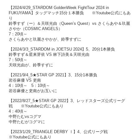
【2024/4/29_STARDOM GoldenWeek FightTour 2024 in
FUKUYAMA】タッグマッチ15分１本勝負 ※Youtube公式にもあ
り
鈴季すず（ー）＆天咲光由（Queen’s Quest）vs さくらあや＆玖麗
さやか（COSMIC ANGELS）
7：20頃～
さくらあやと玖麗さやかが、鈴季すずに
【2024/3/3_STARDOM in JOETSU 2024】5、20分1本勝負
鈴季すず＆星来芽依 VS 林下詩美＆天咲光由
7：50頃～
天咲光由が、鈴季すずに
【2021/9/4_5★STAR GP 2021】3、15分1本勝負
岩谷麻優 VS 吏南
4：10頃～ 5：10頃～
岩谷麻優と吏南がお互いに
【2022/8/27_5★STAR GP 2022】3、レッドスターズ公式リーグ
戦 ※Youtube公式にもあり
4：40頃～
中野たむvsコグマ
中野たむがコグマに
【2023/1/29_TRIANGLE DERBY Ⅰ】4、公式リーグ戦
※Youtube公式にもあり