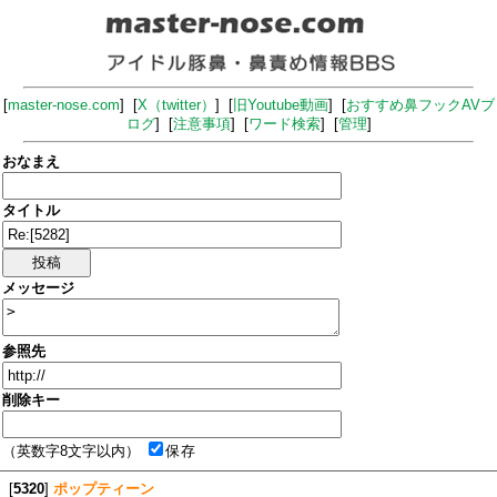
[
master-nose.com
] [
X（twitter）
] [
旧Youtube動画
] [
おすすめ鼻フックAVブ
ログ
] [
注意事項
] [
ワード検索
] [
管理
]
おなまえ
タイトル
メッセージ
参照先
削除キー
（英数字8文字以内）
保存
[
5320
]
ポップティーン