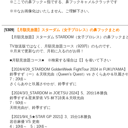
※ここでの鼻フック＝指でする、鼻フックキャメルクラッチです
※※なお画像化はいたしません。ご理解下さい。
[
5309
]
【月額見放題】スターダム（女子プロレス）の鼻フックまとめ
【月額見放題】スターダム STARDOM（女子プロレス）の鼻フック
TV放送版ではなく、月額見放題コース（920円）のものです。
※月末で更新なので、月初に入るのがお得！
■月額見放題コース■ ※検索する場合は【】を省いて下さい
【2024/4/29_STARDOM GoldenWeek FightTour 2024 in 
鈴季すず（ー）＆天咲光由（Queen’s Quest）vs さくらあや＆玖麗さやか
7：20頃～
さくらあやと玖麗さやかが、鈴季すずに
【2024/3/3_STARDOM in JOETSU 2024】5、20分1本勝負
鈴季すず＆星来芽依 VS 林下詩美＆天咲光由
7：50頃～
天咲光由が、鈴季すずに
【2021/9/4_5★STAR GP 2021】3、15分1本勝負
岩谷麻優 VS 吏南
4：10頃～ 5：10頃～