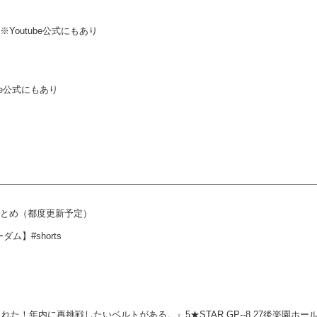
※Youtube公式にもあり
ube公式にもあり
クまとめ（都度更新予定）
】#shorts
年内に再挑戦したいベルトがある。』5★STAR GP--8.27後楽園ホール大