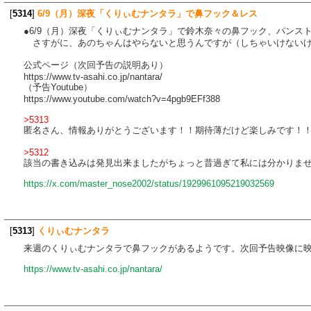
[
5314
]
6/9（月）深夜「くりぃむナンタラ」で鼻フック＆レス
●6/9（月）深夜「くりぃむナンタラ」で鈴木奈々の鼻フック、パンス
さすがに、あのちゃんはやらないと思うんですが（しちゃいけないけど）
公式ページ（次回予告の説明あり）
https://www.tv-asahi.co.jp/nantara/
（予告Youtube）
https://www.youtube.com/watch?v=4pgb9EFf388
>5313
匿名さん、情報ありがとうございます！！期待薄だけど楽しみです！
>5312
該当の書き込みは発見出来ましたがちょっと昔過ぎて私には分かりません
https://x.com/master_nose2002/status/1929961095219032569
[
5313
]
くりぃむナンタラ
来週のくりぃむナンタラで鼻フックがあるようです。次回予告映像に
https://www.tv-asahi.co.jp/nantara/