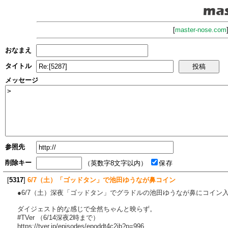
[
master-nose.com
おなまえ
タイトル
メッセージ
参照先
削除キー
（英数字8文字以内）
保存
[
5317
]
6/7（土）「ゴッドタン」で池田ゆうなが鼻コイン
●6/7（土）深夜「ゴッドタン」でグラドルの池田ゆうなが鼻にコイン
ダイジェスト的な感じで全然ちゃんと映らず。
#TVer （6/14深夜2時まで）
https://tver.jp/episodes/epoddt4c2ib?p=996