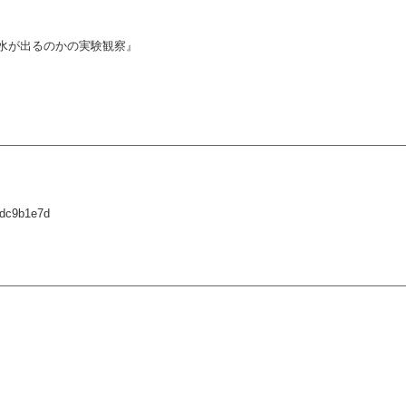
水が出るのかの実験観察』
2dc9b1e7d