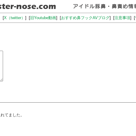
] [
X（twitter）
] [
旧Youtube動画
] [
おすすめ鼻フックAVブログ
] [
注意事項
] [
入れてました。