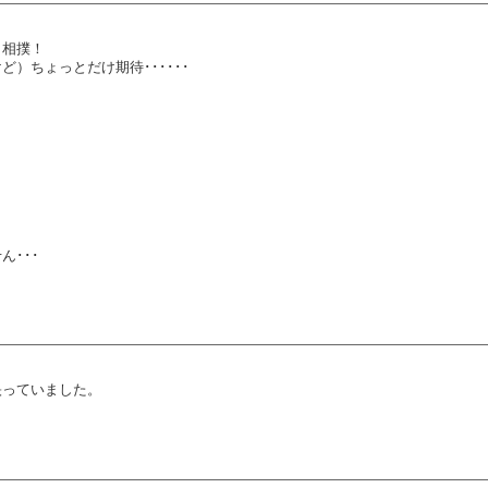
ト相撲！
ちょっとだけ期待･･････
！
･･･
映っていました。