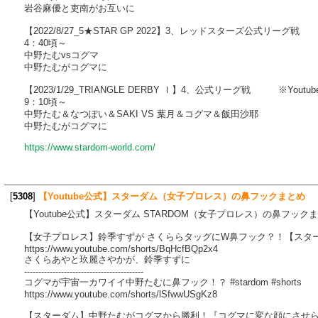
岩谷麻優と吏南がお互いに
【2022/8/27_5★STAR GP 2022】3、レッドスターズ公式リーグ戦 
4：40頃～
中野たむvsコグマ
中野たむがコグマに
【2023/1/29_TRIANGLE DERBY Ⅰ】4、公式リーグ戦 ※Yout
9：10頃～
中野たむ＆なつぽい＆SAKI VS 葉月＆コグマ＆飯田沙耶
中野たむがコグマに
https://www.stardom-world.com/
[
5308
]
【Youtube公式】スターダム（女子プロレス）の鼻フックまとめ
【Youtube公式】スターダム STARDOM（女子プロレス）の鼻フッ
【女子プロレス】鈴季すずが さくららタッグにW鼻フック？！【スターダム
https://www.youtube.com/shorts/BqHcfBQp2x4
さくらあやと玖麗さやかが、鈴季すずに
------------------------------------------
コグマが宇宙一カワイイ中野たむに鼻フック！？ #stardom #shorts
https://www.youtube.com/shorts/lSfwwUSgKz8
【スターダム】中野たむがコグマから勝利！『コグマに変な顔にさせられた！