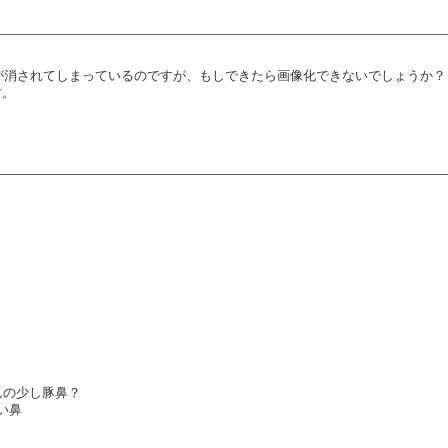
画が消されてしまっているのですが、もしできたら画像化できないでしょうか？
す。
んの少し豚鼻？
い鼻