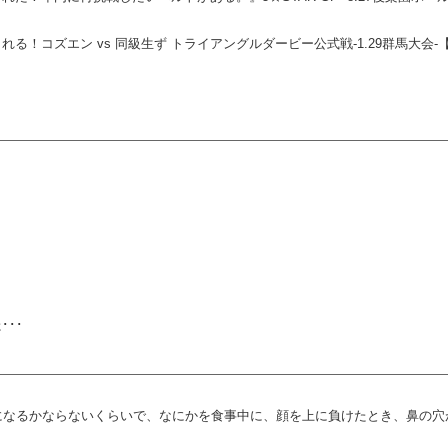
コズエン vs 同級生ず トライアングルダービー公式戦-1.29群馬大会-【S
･･
になるかならないくらいで、なにかを食事中に、顔を上に負けたとき、鼻の穴