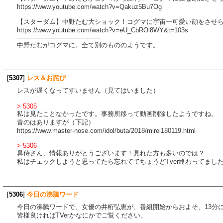
https://www.youtube.com/watch?v=Qakuz5Bu7Og
【スターダム】中野たむ大ショック！コグマに宇宙一可愛い顔をさせられる！
https://www.youtube.com/watch?v=eU_CbROl8WY&t=103s
------------------------------------------
中野たむがコグマに。全て別のもののようです。
[
5307
]
レス＆お詫び
レスが遅くなってすいません（見てはいました）
> 5305
私は見たことなかったです。事務所移って動画削除したようですね。
昔のはありますが（下記）
https://www.master-nose.com/idol/buta/2018/mirei180119.html
> 5306
鼻侍さん、情報ありがとうございます！見れた方も多いのでは？
私はチェックしようと思ってたら忘れててちょうどTver終わってました･
[
5306
]
今日の沸騰ワード
今日の沸騰ワードで、女優の井桁弘恵が、番組開始からおよそ、13分
皆様良ければTVerかなにかでご覧ください。