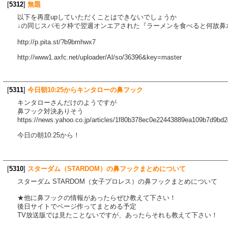
[
5312
]
無題
以下を再度upしていただくことはできないでしょうか
↓の同じスパモク枠で翌週オンエアされた『ラーメンを食べると何故鼻
http://p.pita.st/?b9bmhwx7
http://www1.axfc.net/uploader/Al/so/36396&key=master
[
5311
]
今日朝10:25からキンタローの鼻フック
キンタローさんだけのようですが
鼻フック対決ありそう
https://news.yahoo.co.jp/articles/1f80b378ec0e22443889ea109b7d9bd
今日の朝10:25から！
[
5310
]
スターダム（STARDOM）の鼻フックまとめについて
スターダム STARDOM（女子プロレス）の鼻フックまとめについて
★他に鼻フックの情報があったらぜひ教えて下さい！
後日サイトでページ作ってまとめる予定
TV放送版では見たことないですが、あったらそれも教えて下さい！