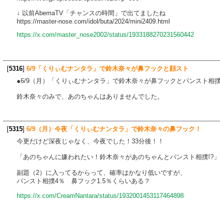
↓ 以前AbemaTV「チャンスの時間」で出てましたね
https://master-nose.com/idol/buta/2024/mini2409.html
https://x.com/master_nose2002/status/1933188270231560442
[
5316
]
6/9「くりぃむナンタラ」で鈴木奈々が鼻フックと顔スト
●6/9（月）「くりぃむナンタラ」で鈴木奈々が鼻フックとパンスト相
鈴木奈々のみで、あのちゃんはありませんでした。
[
5315
]
6/9（月）今夜「くりぃむナンタラ」で鈴木奈々の鼻フック！
今更だけど深夜じゃなく、今夜でした！33分後！！
「あのちゃんに嫌われたい！鈴木奈々があのちゃんとパンスト相撲!?」
副題（2）に入ってるからって、確率はかなり低いですが、
パンスト相撲4％ 鼻フック1.5％くらいある？
https://x.com/CreamNantara/status/1932001453117464898