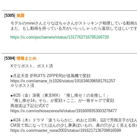
[
5305
]
無題
モデルのmireiさんとりなぽちゃさんがストッキング相撲している動
また、もし動画を持っている方がいらっしゃったら返信してほしいで
https://x.com/pochamero/status/1317762716795166720
[
5304
]
情報まとめ
Xでリポスト、ポスト済
●月足天音 (FRUITS ZIPPER)が送風機で変顔
https://x.com/amane_fz1026/status/1916346396581761257
※リポスト済
●4/25（金）深夜（東京MX）「推し推せ！の全推し！」
『推し推せ14』そら、が変顔＋ここ、が一発ギャグで変顔
再放送は下記公式Xで
https://x.com/oshiosezenoshi/status/1916009353003278477
●4/24（木）ドラマ「波うららかに、めおと日和」1話で芳根京子がほ
CM見て気になってたほんの少し豚鼻ぽいもの。鼻の穴がよく見える良
https://x.com/master_nose2002/status/1916217136709816599