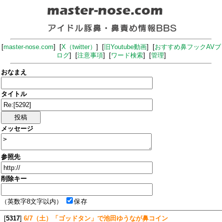
[
master-nose.com
] [
X（twitter）
] [
旧Youtube動画
] [
おすすめ鼻フックAVブ
ログ
] [
注意事項
] [
ワード検索
] [
管理
]
おなまえ
タイトル
メッセージ
参照先
削除キー
（英数字8文字以内）
保存
[
5317
]
6/7（土）「ゴッドタン」で池田ゆうなが鼻コイン