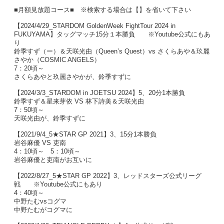
■月額見放題コース■ ※検索する場合は【】を省いて下さい
【2024/4/29_STARDOM GoldenWeek FightTour 2024 in
FUKUYAMA】タッグマッチ15分１本勝負 ※Youtube公式にもあ
り
鈴季すず（ー）＆天咲光由（Queen’s Quest）vs さくらあや＆玖麗
さやか（COSMIC ANGELS）
7：20頃～
さくらあやと玖麗さやかが、鈴季すずに
【2024/3/3_STARDOM in JOETSU 2024】5、20分1本勝負
鈴季すず＆星来芽依 VS 林下詩美＆天咲光由
7：50頃～
天咲光由が、鈴季すずに
【2021/9/4_5★STAR GP 2021】3、15分1本勝負
岩谷麻優 VS 吏南
4：10頃～ 5：10頃～
岩谷麻優と吏南がお互いに
【2022/8/27_5★STAR GP 2022】3、レッドスターズ公式リーグ
戦 ※Youtube公式にもあり
4：40頃～
中野たむvsコグマ
中野たむがコグマに