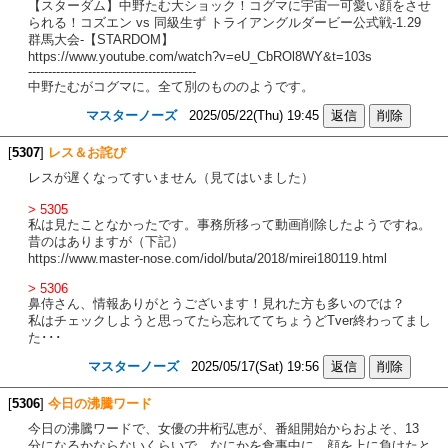
【スターダム】中野たむ大ショック！コグマに宇宙一可愛い顔をさせ
られる！コズエン vs 同級生ず トライアングルダービー公式戦-1.29
群馬大会-【STARDOM】
https://www.youtube.com/watch?v=eU_CbROl8WY&t=103s
------------------------------------------
中野たむがコグマに。全て別のもののようです。
マスターノーズ
2025/05/22(Thu) 19:45
[
5307
]
レス＆お詫び
レスが遅くなってすいません（見てはいました）
> 5305
私は見たことなかったです。事務所移って動画削除したようですね。
昔のはありますが（下記）
https://www.master-nose.com/idol/buta/2018/mirei180119.html
> 5306
鼻侍さん、情報ありがとうございます！見れた方も多いのでは？
私はチェックしようと思ってたら忘れててちょうどTver終わってまし
た･･･
マスターノーズ
2025/05/17(Sat) 19:56
[
5306
]
今日の沸騰ワード
今日の沸騰ワードで、女優の井桁弘恵が、番組開始からおよそ、13
分になるかならないくらいで、なにかを食事中に、顔を上に負けたと