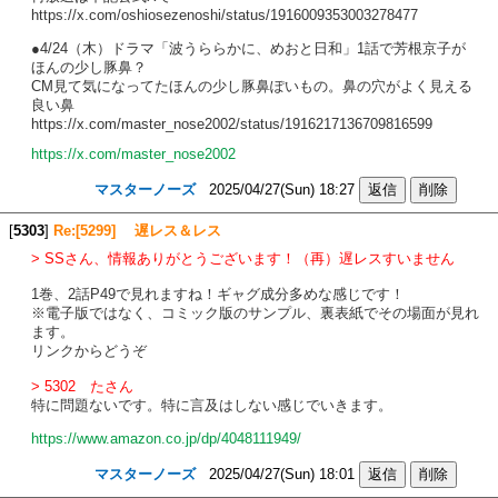
https://x.com/oshiosezenoshi/status/1916009353003278477
●4/24（木）ドラマ「波うららかに、めおと日和」1話で芳根京子が
ほんの少し豚鼻？
CM見て気になってたほんの少し豚鼻ぽいもの。鼻の穴がよく見える
良い鼻
https://x.com/master_nose2002/status/1916217136709816599
https://x.com/master_nose2002
マスターノーズ
2025/04/27(Sun) 18:27
[
5303
]
Re:[5299] 遅レス＆レス
> SSさん、情報ありがとうございます！（再）遅レスすいません
1巻、2話P49で見れますね！ギャグ成分多めな感じです！
※電子版ではなく、コミック版のサンプル、裏表紙でその場面が見れ
ます。
リンクからどうぞ
> 5302 たさん
特に問題ないです。特に言及はしない感じでいきます。
https://www.amazon.co.jp/dp/4048111949/
マスターノーズ
2025/04/27(Sun) 18:01