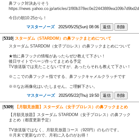
鼻フック対決ありそう
https://news.yahoo.co.jp/articles/1f80b378ec0e22443889ea109b7d9bd2
今日の朝10:25から！
マスターノーズ
2025/05/25(Sun) 08:06
[
5310
]
スターダム（STARDOM）の鼻フックまとめについて
スターダム STARDOM（女子プロレス）の鼻フックまとめについて
★他に鼻フックの情報があったらぜひ教えて下さい！
後日サイトでページ作ってまとめる予定
TV放送版では見たことないですが、あったらそれも教えて下さい！
※ここでの鼻フック＝指でする、鼻フックキャメルクラッチです
※※なお画像化はいたしません。ご理解下さい。
マスターノーズ
2025/05/22(Thu) 19:50
[
5309
]
【月額見放題】スターダム（女子プロレス）の鼻フックまとめ
【月額見放題】スターダム STARDOM（女子プロレス）の鼻フック
まとめ（都度更新予定）
TV放送版ではなく、月額見放題コース（920円）のものです。
※月末で更新なので、月初に入るのがお得！