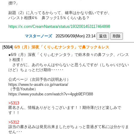
撲!?」
副題（2）に入ってるからって、確率はかなり低いですが、
パンスト相撲4％ 鼻フック1.5％くらいある？
https://x.com/CreamNantara/status/1932001453117464898
マスターノーズ
2025/06/09(Mon) 23:14
[
5314
]
6/9（月）深夜「くりぃむナンタラ」で鼻フック＆レス
●6/9（月）深夜「くりぃむナンタラ」で鈴木奈々の鼻フック、パンス
ト相撲！
さすがに、あのちゃんはやらないと思うんですが（しちゃいけない
けど）ちょっとだけ期待･･････
公式ページ（次回予告の説明あり）
https://www.tv-asahi.co.jp/nantara/
（予告Youtube）
https://www.youtube.com/watch?v=4pgb9EFf388
>5313
匿名さん、情報ありがとうございます！！期待薄だけど楽しみで
す！！
>5312
該当の書き込みは発見出来ましたがちょっと昔過ぎて私には分かりま
せん･･･