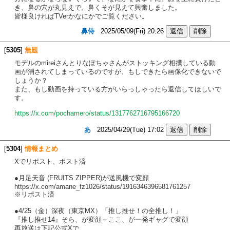
き、鼻の穴が丸見えで、鼻くそが見えて興奮しました。
皆様良ければTVerかなにかでご覧ください。
鼻侍
2025/05/09(Fri) 20:26
[
5305
]
無題
モデルのmireiさんとりなぽちゃさんがストッキング相撲している動
画が消されてしまっているのですが、もしできたら画像化できないで
しょうか？
また、もし動画を持っている方がいらっしゃったら返信してほしいで
す。
https://x.com/pochamero/status/1317762716795166720
あ
2025/04/29(Tue) 17:02
[
5304
]
情報まとめ
Xでリポスト、ポスト済
●月足天音 (FRUITS ZIPPER)が送風機で変顔
https://x.com/amane_fz1026/status/1916346396581761257
※リポスト済
●4/25（金）深夜（東京MX）「推し推せ！の全推し！」
『推し推せ14』そら、が変顔＋ここ、が一発ギャグで変顔
再放送は下記公式Xで