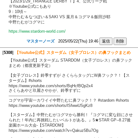
【2023/1/29_TRIANGLE DERBY Ⅰ】4、公式リーグ戦
※Youtube公式にもあり
9：10頃～
中野たむ＆なつぽい＆SAKI VS 葉月＆コグマ＆飯田沙耶
中野たむがコグマに
https://www.stardom-world.com/
マスターノーズ
2025/05/22(Thu) 19:46
[
5308
]
【Youtube公式】スターダム（女子プロレス）の鼻フックまとめ
【Youtube公式】スターダム STARDOM（女子プロレス）の鼻フック
まとめ（都度更新予定）
【女子プロレス】鈴季すずが さくららタッグにW鼻フック？！【ス
ターダム】#shorts
https://www.youtube.com/shorts/BqHcfBQp2x4
さくらあやと玖麗さやかが、鈴季すずに
------------------------------------------
コグマが宇宙一カワイイ中野たむに鼻フック！？ #stardom #shorts
https://www.youtube.com/shorts/lSfwwUSgKz8
【スターダム】中野たむがコグマから勝利！『コグマに変な顔にさせ
られた！年内に再挑戦したいベルトがある。』5★STAR GP--8.27後
楽園ホール大会-【STARDOM】
https://www.youtube.com/watch?v=Qakuz5Bu7Og