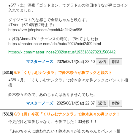
●6/7（土）深夜「ゴッドタン」でグラドルの池田ゆうなが鼻にコイン
入れてました。
ダイジェスト的な感じで全然ちゃんと映らず。
#TVer （6/14深夜2時まで）
https://tver.jp/episodes/epoddt4c2ib?p=996
↓ 以前AbemaTV「チャンスの時間」で出てましたね
https://master-nose.com/idol/buta/2024/mini2409.html
https://x.com/master_nose2002/status/1933188270231560442
マスターノーズ
2025/06/14(Sat) 22:40
[
5316
]
6/9「くりぃむナンタラ」で鈴木奈々が鼻フックと顔スト
●6/9（月）「くりぃむナンタラ」で鈴木奈々が鼻フックとパンスト相
撲
鈴木奈々のみで、あのちゃんはありませんでした。
マスターノーズ
2025/06/14(Sat) 22:37
[
5315
]
6/9（月）今夜「くりぃむナンタラ」で鈴木奈々の鼻フック！
今更だけど深夜じゃなく、今夜でした！33分後！！
「あのちゃんに嫌われたい！鈴木奈々があのちゃんとパンスト相