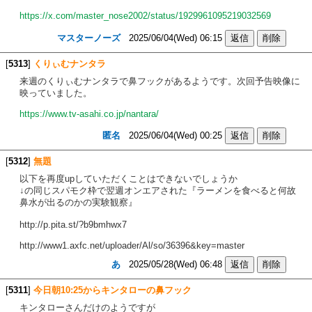
https://x.com/master_nose2002/status/1929961095219032569
マスターノーズ
2025/06/04(Wed) 06:15
[
5313
]
くりぃむナンタラ
来週のくりぃむナンタラで鼻フックがあるようです。次回予告映像に
映っていました。
https://www.tv-asahi.co.jp/nantara/
匿名
2025/06/04(Wed) 00:25
[
5312
]
無題
以下を再度upしていただくことはできないでしょうか
↓の同じスパモク枠で翌週オンエアされた『ラーメンを食べると何故
鼻水が出るのかの実験観察』
http://p.pita.st/?b9bmhwx7
http://www1.axfc.net/uploader/Al/so/36396&key=master
あ
2025/05/28(Wed) 06:48
[
5311
]
今日朝10:25からキンタローの鼻フック
キンタローさんだけのようですが