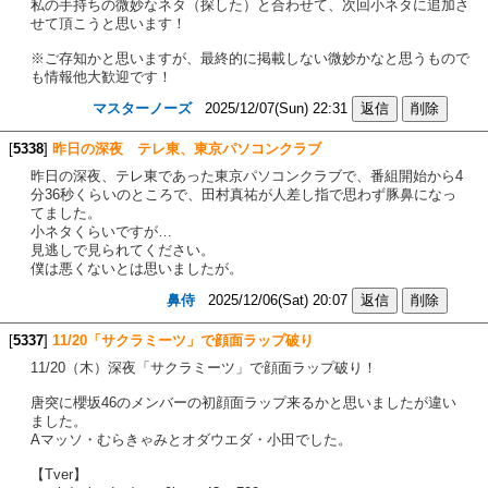
私の手持ちの微妙なネタ（探した）と合わせて、次回小ネタに追加さ
せて頂こうと思います！
※ご存知かと思いますが、最終的に掲載しない微妙かなと思うもので
も情報他大歓迎です！
マスターノーズ
2025/12/07(Sun) 22:31
[
5338
]
昨日の深夜 テレ東、東京パソコンクラブ
昨日の深夜、テレ東であった東京パソコンクラブで、番組開始から4
分36秒くらいのところで、田村真祐が人差し指で思わず豚鼻になっ
てました。
小ネタくらいですが…
見逃しで見られてください。
僕は悪くないとは思いましたが。
鼻侍
2025/12/06(Sat) 20:07
[
5337
]
11/20「サクラミーツ」で顔面ラップ破り
11/20（木）深夜「サクラミーツ」で顔面ラップ破り！
唐突に櫻坂46のメンバーの初顔面ラップ来るかと思いましたが違い
ました。
Aマッソ・むらきゃみとオダウエダ・小田でした。
【Tver】