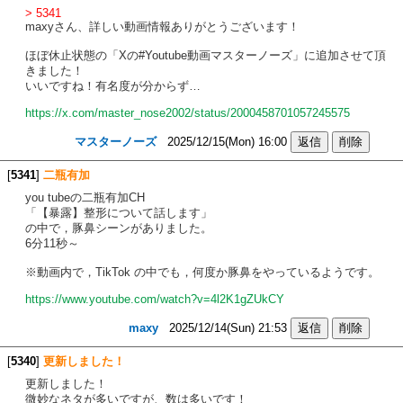
> 5341
maxyさん、詳しい動画情報ありがとうございます！
ほぼ休止状態の「Xの#Youtube動画マスターノーズ」に追加させて頂
きました！
いいですね！有名度が分からず…
https://x.com/master_nose2002/status/2000458701057245575
マスターノーズ
2025/12/15(Mon) 16:00
[
5341
]
二瓶有加
you tubeの二瓶有加CH
「【暴露】整形について話します」
の中で，豚鼻シーンがありました。
6分11秒～
※動画内で，TikTok の中でも，何度か豚鼻をやっているようです。
https://www.youtube.com/watch?v=4l2K1gZUkCY
maxy
2025/12/14(Sun) 21:53
[
5340
]
更新しました！
更新しました！
微妙なネタが多いですが、数は多いです！