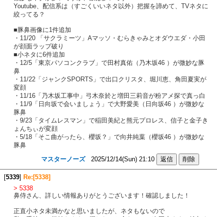
Youtube、配信系は（すごくいいネタ以外）把握を諦めて、TVネタに
絞ってる？
■豚鼻画像に1件追加
・11/20 「サクラミーツ」Aマッソ・むらきゃみとオダウエダ・小田
が顔面ラップ破り
■小ネタに6件追加
・12/5「東京パソコンクラブ」で田村真佑（乃木坂46 ）が微妙な豚
鼻
・11/22「ジャンクSPORTS」で出口クリスタ、堀川恵、角田夏実が
変顔
・11/16「乃木坂工事中」弓木奈於と増田三莉音が粉アメ探で真っ白
・11/9「日向坂で会いましょう」で大野愛美（日向坂46 ）が微妙な
豚鼻
・9/23「タイムレスマン」で稲田美紀と熊元プロレス、信子と金子き
ょんちぃが変顔
・5/18「そこ曲がったら、櫻坂？」で向井純葉（櫻坂46 ）が微妙な
豚鼻
マスターノーズ
2025/12/14(Sun) 21:10
[
5339
]
Re:[5338]
> 5338
鼻侍さん、詳しい情報ありがとうございます！確認しました！
正直小ネタ未満かなと思いましたが、ネタもないので