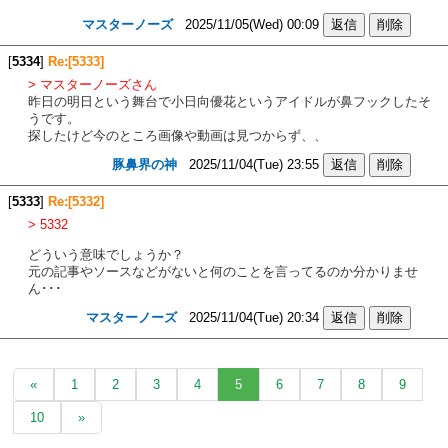
マスターノーズ
2025/11/05(Wed) 00:09
[
5334
]
Re:[5333]
> マスターノーズさん
昨日の明日という舞台で小日向優花というアイドルが鼻フックしたそ
うです。
探したけど今のところ画像や動画は見つからず、、
豚鼻界の神
2025/11/04(Tue) 23:55
[
5333
]
Re:[5332]
> 5332
どういう意味でしょうか？
元の記事やソースなどがないと何のことを言ってるのか分かりませ
ん･･･
マスターノーズ
2025/11/04(Tue) 20:34
«
1
2
3
4
5
6
7
8
9
10
»