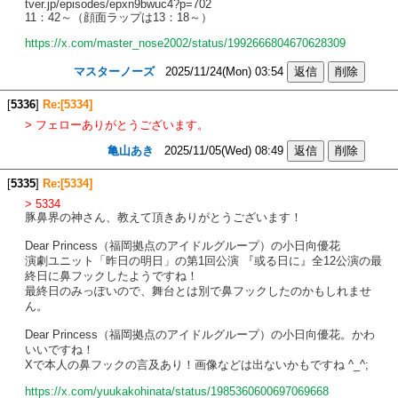
tver.jp/episodes/epxn9bwuc4?p=702
11：42～（顔面ラップは13：18～）
https://x.com/master_nose2002/status/1992666804670628309
マスターノーズ
2025/11/24(Mon) 03:54
[
5336
]
Re:[5334]
> フェローありがとうございます。
亀山あき
2025/11/05(Wed) 08:49
[
5335
]
Re:[5334]
> 5334
豚鼻界の神さん、教えて頂きありがとうございます！
Dear Princess（福岡拠点のアイドルグループ）の小日向優花
演劇ユニット「昨日の明日」の第1回公演 『或る日に』全12公演の最
終日に鼻フックしたようですね！
最終日のみっぽいので、舞台とは別で鼻フックしたのかもしれませ
ん。
Dear Princess（福岡拠点のアイドルグループ）の小日向優花。かわ
いいですね！
Xで本人の鼻フックの言及あり！画像などは出ないかもですね ^_^;
https://x.com/yuukakohinata/status/1985360600697069668