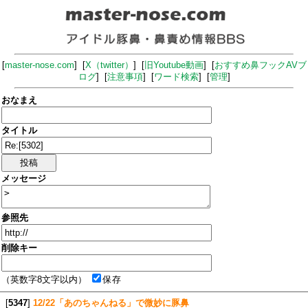
[
master-nose.com
] [
X（twitter）
] [
旧Youtube動画
] [
おすすめ鼻フックAVブ
ログ
] [
注意事項
] [
ワード検索
] [
管理
]
おなまえ
タイトル
メッセージ
参照先
削除キー
（英数字8文字以内）
保存
[
5347
]
12/22「あのちゃんねる」で微妙に豚鼻