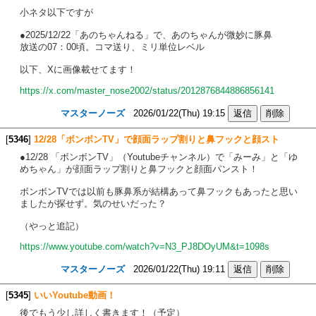
小ネタ以下ですが
●2025/12/22「あのちゃんねる」で、あのちゃんが微妙に豚鼻
放送の07：00頃。コマ送り、ミリ単位レベル
以下、Xに画像載せてます！
https://x.com/master_nose2002/status/2012876844886856141
マスターノーズ
2026/01/22(Thu) 19:15
[
5346
]
12/28「ボンボンTV」で顔面ラップ割りと鼻フックと顔スト
●12/28 「ボンボンTV」（Youtubeチャンネル）で「みーみ」と「ゆ
めちゃん」が顔面ラップ割りと鼻フックと顔面パンスト！
ボンボンTVでは以前も豚鼻系が結構あって鼻フックもあったと思い
ましたが探せず。気のせいだった？
（やっと追記）
https://www.youtube.com/watch?v=N3_PJ8DOyUM&t=1098s
マスターノーズ
2026/01/22(Thu) 19:11
[
5345
]
いいYoutube動画！
後でもう少し詳しく書きます！（予定）