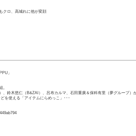
U」ももクロ、高城れに他が変顔
PPU」
組。
）、鈴木悠仁（B&ZAI）、呂布カルマ、石田重廣＆保科有里（夢グループ）
どを使える「アイテムにらめっこ」･･･
8449ab794