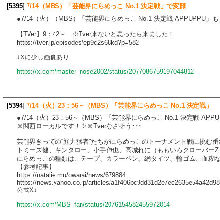
[
5395
]
7/14（MBS）「芸能界にらめっこ No.1 決定戦」で変顔
●7/14（火）（MBS）「芸能界にらめっこ No.1 決定戦 APPUPP
【TVer】9：42～ ※Tver来ないと思ったら来ました！
https://tver.jp/episodes/ep9c2s68kd?p=582
↓Xに少し画像あり
https://x.com/master_nose2002/status/2077086759197044812
[
5394
]
7/14（火）23：56～（MBS）「芸能界にらめっこ No.1 決定戦」
●7/14（火）23：56～（MBS）「芸能界にらめっこ No.1 決定戦 APPU
※関西ローカルです！※※Tverなさそう･･･
芸能界きっての“顔力猛者”たちがにらめっこのトーナメント戦に挑む番
トミーズ健、キンタロー、小手伸也、高城れに（ももいろクローバーZ
にらめっこの種類は、テープ、カラーペン、網タイツ、輪ゴム、血糊な
【参考記事】
https://natalie.mu/owarai/news/679884
https://news.yahoo.co.jp/articles/a1f406bc9dd31d2e7ec2635e54a42d9
公式X↓
https://x.com/MBS_fan/status/2076154582455972014