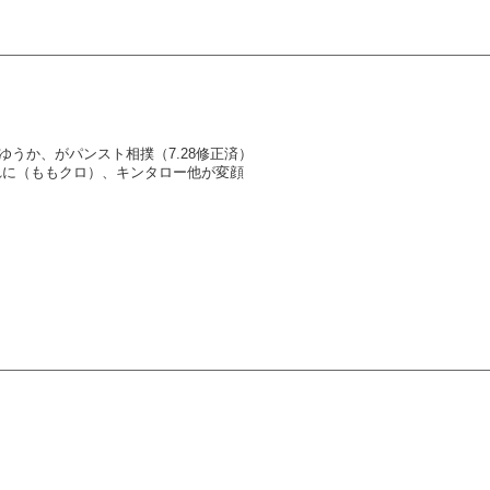
ま、ゆうか、がパンスト相撲（7.28修正済）
で高城れに（ももクロ）、キンタロー他が変顔