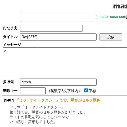
[
master-nose.com
おなまえ
タイトル
メッセージ
参照先
削除キー
（英数字8文字以内）
保存
[
5407
]
「ミッドナイトタクシー」で古川琴音がセルフ豚鼻
ドラマ「ミッドナイトタクシー」
第３話で古川琴音のセルフ豚鼻がありました。
ラストの鼻毛を気にしてるシーンで
いい感じに変形してました。