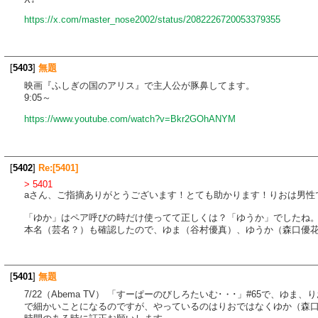
https://x.com/master_nose2002/status/2082226720053379355
[
5403
]
無題
映画『ふしぎの国のアリス』で主人公が豚鼻してます。
9:05～
https://www.youtube.com/watch?v=Bkr2GOhANYM
[
5402
]
Re:[5401]
> 5401
aさん、ご指摘ありがとうございます！とても助かります！りおは男性
「ゆか」はペア呼びの時だけ使ってて正しくは？「ゆうか」でしたね
本名（芸名？）も確認したので、ゆま（谷村優真）、ゆうか（森口優
[
5401
]
無題
7/22（Abema TV） 「すーぱーのびしろたいむ･・･」#65で、ゆま
で細かいことになるのですが、やっているのはりおではなくゆか（森