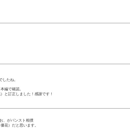
でしたね。
。本編で確認。
花）と訂正しました！感謝です！
、りお、がパンスト相撲
口優花）だと思います。