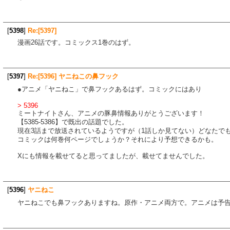
[
5398
]
Re:[5397]
漫画26話です。コミックス1巻のはず。
[
5397
]
Re:[5396] ヤニねこの鼻フック
●アニメ「ヤニねこ」で鼻フックあるはず。コミックにはあり
> 5396
ミートナイトさん、アニメの豚鼻情報ありがとうございます！
【5385-5386】で既出の話題でした。
現在3話まで放送されているようですが（1話しか見てない）どなたで
コミックは何巻何ページでしょうか？それにより予想できるかも。
Xにも情報を載せてると思ってましたが、載せてませんでした。
[
5396
]
ヤニねこ
ヤニねこでも鼻フックありますね。原作・アニメ両方で。アニメは予