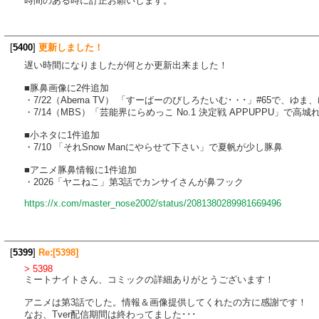
時間のある時に訂正お願いします。
[
5400
]
更新しました！
遅い時間になりましたが何とか更新出来ました！
■豚鼻画像に2件追加
・7/22（Abema TV） 「すーぱーのびしろたいむ･・･」#65で、ゆ
・7/14（MBS）「芸能界にらめっこ No.1 決定戦 APPUPPU」
■小ネタに1件追加
・7/10 「それSnow Manにやらせて下さい」で夏帆が少し豚鼻
■アニメ豚鼻情報に1件追加
・2026「ヤニねこ」第3話でカンサイさんが鼻フック
https://x.com/master_nose2002/status/2081380289981669496
[
5399
]
Re:[5398]
> 5398
ミートナイトさん、コミックの詳細ありがとうございます！
アニメは第3話でした。情報＆画像提供してくれたの方に感謝です！
なお、Tver配信期間は終わってました･･･