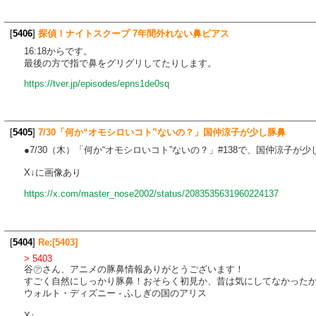
[
5406
]
探偵！ナイトスクープ 7年間外れない鼻ピアス
16:18からです。
最後の方で指で鼻をグリグリしてたりします。
https://tver.jp/episodes/epns1de0sq
[
5405
]
7/30「何か“オモシロいコト”ないの？」国仲涼子が少し豚鼻
●7/30（木）「何か“オモシロいコト”ないの？」#138で、国仲涼子が少
X↓に画像あり
https://x.com/master_nose2002/status/2083535631960224137
[
5404
]
Re:[5403]
> 5403
谷㋐さん、アニメの豚鼻情報ありがとうございます！
すごく自然にしっかり豚鼻！おそらく初見か、昔は気にしてなかった
ウォルト・ディズニー - ふしぎの国のアリス
X↓