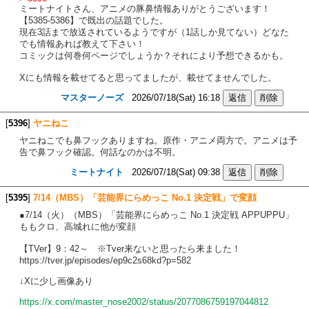
ミートナイトさん、アニメの豚鼻情報ありがとうございます！
【5385-5386】で既出の話題でした。
現在3話まで放送されているようですが（1話しか見てない）どなた
でも情報あれば教えて下さい！
コミックは何巻何ページでしょうか？それにより予想できるかも。
Xにも情報を載せてると思ってましたが、載せてませんでした。
マスターノーズ
2026/07/18(Sat) 16:18
[
5396
]
ヤニねこ
ヤニねこでも鼻フックありますね。原作・アニメ両方で。アニメは予
告で鼻フック確認。何話なのかは不明。
ミートナイト
2026/07/18(Sat) 09:38
[
5395
]
7/14（MBS）「芸能界にらめっこ No.1 決定戦」で変顔
●7/14（火）（MBS）「芸能界にらめっこ No.1 決定戦 APPUPPU」
ももクロ、高城れに他が変顔
【TVer】9：42～ ※Tver来ないと思ったら来ました！
https://tver.jp/episodes/ep9c2s68kd?p=582
↓Xに少し画像あり
https://x.com/master_nose2002/status/2077086759197044812