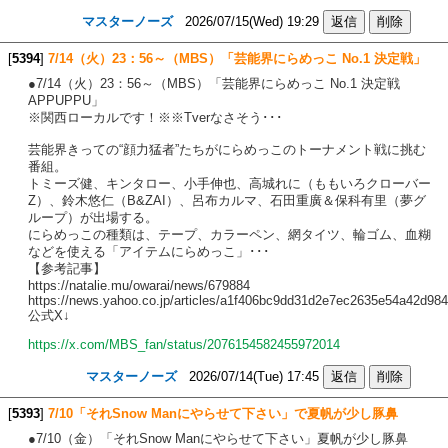
マスターノーズ
2026/07/15(Wed) 19:29
[
5394
]
7/14（火）23：56～（MBS）「芸能界にらめっこ No.1 決定戦」
●7/14（火）23：56～（MBS）「芸能界にらめっこ No.1 決定戦
APPUPPU」
※関西ローカルです！※※Tverなさそう･･･
芸能界きっての“顔力猛者”たちがにらめっこのトーナメント戦に挑む
番組。
トミーズ健、キンタロー、小手伸也、高城れに（ももいろクローバー
Z）、鈴木悠仁（B&ZAI）、呂布カルマ、石田重廣＆保科有里（夢グ
ループ）が出場する。
にらめっこの種類は、テープ、カラーペン、網タイツ、輪ゴム、血糊
などを使える「アイテムにらめっこ」･･･
【参考記事】
https://natalie.mu/owarai/news/679884
https://news.yahoo.co.jp/articles/a1f406bc9dd31d2e7ec2635e54a42d98
公式X↓
https://x.com/MBS_fan/status/2076154582455972014
マスターノーズ
2026/07/14(Tue) 17:45
[
5393
]
7/10「それSnow Manにやらせて下さい」で夏帆が少し豚鼻
●7/10（金）「それSnow Manにやらせて下さい」夏帆が少し豚鼻