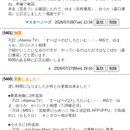
ね。本編で確認。
本名（芸名？）も確認したので、ゆま（谷村優真）、ゆうか（森口優
花）と訂正しました！感謝です！
マスターノーズ
2026/07/28(Tue) 13:34
[
5401
]
無題
7/22（Abema TV） 「すーぱーのびしろたいむ･・･」#65で、ゆま、
りお、がパンスト相撲
で細かいことになるのですが、やっているのはりおではなくゆか（森
口優花）だと思います。
時間のある時に訂正お願いします。
a
2026/07/27(Mon) 19:16
[
5400
]
更新しました！
遅い時間になりましたが何とか更新出来ました！
■豚鼻画像に2件追加
・7/22（Abema TV） 「すーぱーのびしろたいむ･・･」#65で、ゆ
ま、ゆうか、がパンスト相撲（7.28修正済）
・7/14（MBS）「芸能界にらめっこ No.1 決定戦 APPUPPU」で高城
れに（ももクロ）、キンタロー他が変顔
■小ネタに1件追加
・7/10 「それSnow Manにやらせて下さい」で夏帆が少し豚鼻