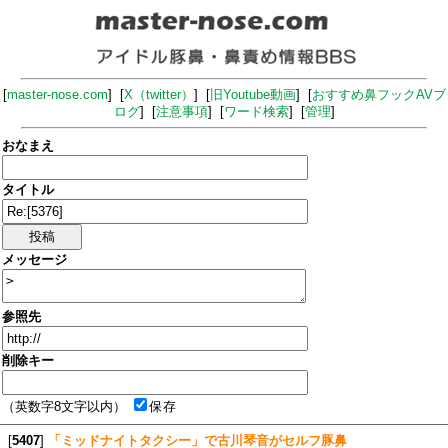
[
master-nose.com
] [
X（twitter）
] [
旧Youtube動画
] [
おすすめ鼻フックAVブ
ログ
] [
注意事項
] [
ワード検索
] [
管理
]
おなまえ
タイトル
メッセージ
参照先
削除キー
（英数字8文字以内）
保存
[
5407
]
「ミッドナイトタクシー」で古川琴音がセルフ豚鼻