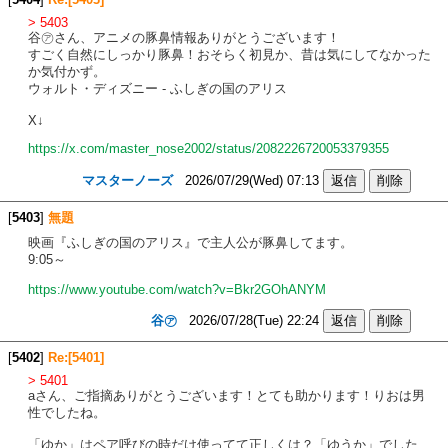
> 5403
谷㋐さん、アニメの豚鼻情報ありがとうございます！
すごく自然にしっかり豚鼻！おそらく初見か、昔は気にしてなかった
か気付かず。
ウォルト・ディズニー - ふしぎの国のアリス
X↓
https://x.com/master_nose2002/status/2082226720053379355
マスターノーズ
2026/07/29(Wed) 07:13
[
5403
]
無題
映画『ふしぎの国のアリス』で主人公が豚鼻してます。
9:05～
https://www.youtube.com/watch?v=Bkr2GOhANYM
谷㋐
2026/07/28(Tue) 22:24
[
5402
]
Re:[5401]
> 5401
aさん、ご指摘ありがとうございます！とても助かります！りおは男
性でしたね。
「ゆか」はペア呼びの時だけ使ってて正しくは？「ゆうか」でした