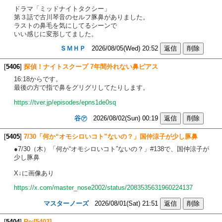
ドラマ「ミッドナイトタクシー」
第３話で古川琴音のセルフ豚鼻がありました。
ラストの鼻毛を気にしてるシーンで
いい感じに変形してました。
ＳＭＨＰ
2026/08/05(Wed) 20:52
[
5406
]
探偵！ナイトスクープ 7年間外れない鼻ピアス
16:18からです。
最後の方で指で鼻をグリグリしてたりします。
https://tver.jp/episodes/epns1de0sq
谷㋐
2026/08/02(Sun) 00:19
[
5405
]
7/30「何か“オモシロいコト”ないの？」国仲涼子が少し豚鼻
●7/30（木）「何か“オモシロいコト”ないの？」#138で、国仲涼子が
少し豚鼻
X↓に画像あり
https://x.com/master_nose2002/status/2083535631960224137
マスターノーズ
2026/08/01(Sat) 21:51
[
5404
]
Re:[5403]