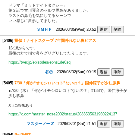
ドラマ「ミッドナイトタクシー」
第３話で古川琴音のセルフ豚鼻がありました。
ラストの鼻毛を気にしてるシーンで
いい感じに変形してました。
ＳＭＨＰ
2026/08/05(Wed) 20:52
[
5406
]
探偵！ナイトスクープ 7年間外れない鼻ピアス
16:18からです。
最後の方で指で鼻をグリグリしてたりします。
https://tver.jp/episodes/epns1de0sq
谷㋐
2026/08/02(Sun) 00:19
[
5405
]
7/30「何か“オモシロいコト”ないの？」国仲涼子が少し豚鼻
●7/30（木）「何か“オモシロいコト”ないの？」#138で、国仲涼子が
少し豚鼻
X↓に画像あり
https://x.com/master_nose2002/status/2083535631960224137
マスターノーズ
2026/08/01(Sat) 21:51
[
5404
]
Re:[5403]