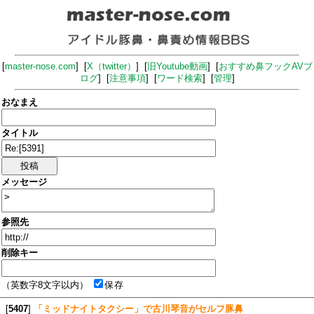
[
master-nose.com
] [
X（twitter）
] [
旧Youtube動画
] [
おすすめ鼻フックAVブ
ログ
] [
注意事項
] [
ワード検索
] [
管理
]
おなまえ
タイトル
メッセージ
参照先
削除キー
（英数字8文字以内）
保存
[
5407
]
「ミッドナイトタクシー」で古川琴音がセルフ豚鼻