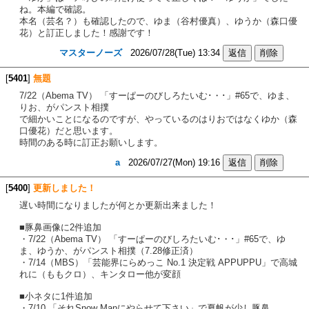
ね。本編で確認。
本名（芸名？）も確認したので、ゆま（谷村優真）、ゆうか（森口優
花）と訂正しました！感謝です！
マスターノーズ
2026/07/28(Tue) 13:34
[
5401
]
無題
7/22（Abema TV） 「すーぱーのびしろたいむ･・･」#65で、ゆま、
りお、がパンスト相撲
で細かいことになるのですが、やっているのはりおではなくゆか（森
口優花）だと思います。
時間のある時に訂正お願いします。
a
2026/07/27(Mon) 19:16
[
5400
]
更新しました！
遅い時間になりましたが何とか更新出来ました！
■豚鼻画像に2件追加
・7/22（Abema TV） 「すーぱーのびしろたいむ･・･」#65で、ゆ
ま、ゆうか、がパンスト相撲（7.28修正済）
・7/14（MBS）「芸能界にらめっこ No.1 決定戦 APPUPPU」で高城
れに（ももクロ）、キンタロー他が変顔
■小ネタに1件追加
・7/10 「それSnow Manにやらせて下さい」で夏帆が少し豚鼻