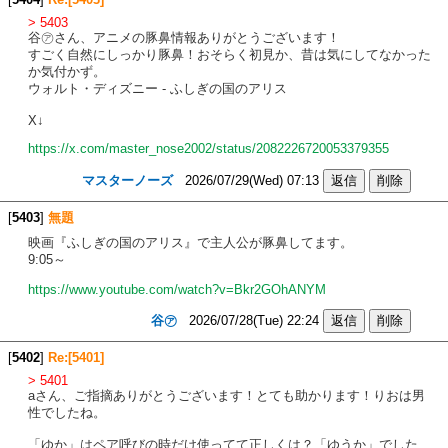
> 5403
谷㋐さん、アニメの豚鼻情報ありがとうございます！
すごく自然にしっかり豚鼻！おそらく初見か、昔は気にしてなかった
か気付かず。
ウォルト・ディズニー - ふしぎの国のアリス
X↓
https://x.com/master_nose2002/status/2082226720053379355
マスターノーズ
2026/07/29(Wed) 07:13
[
5403
]
無題
映画『ふしぎの国のアリス』で主人公が豚鼻してます。
9:05～
https://www.youtube.com/watch?v=Bkr2GOhANYM
谷㋐
2026/07/28(Tue) 22:24
[
5402
]
Re:[5401]
> 5401
aさん、ご指摘ありがとうございます！とても助かります！りおは男
性でしたね。
「ゆか」はペア呼びの時だけ使ってて正しくは？「ゆうか」でした