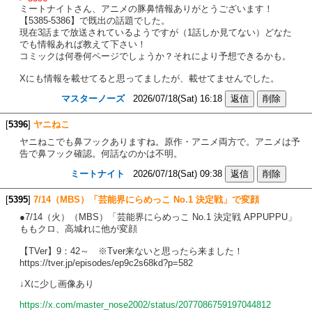
ミートナイトさん、アニメの豚鼻情報ありがとうございます！
【5385-5386】で既出の話題でした。
現在3話まで放送されているようですが（1話しか見てない）どなた
でも情報あれば教えて下さい！
コミックは何巻何ページでしょうか？それにより予想できるかも。
Xにも情報を載せてると思ってましたが、載せてませんでした。
マスターノーズ
2026/07/18(Sat) 16:18
[
5396
]
ヤニねこ
ヤニねこでも鼻フックありますね。原作・アニメ両方で。アニメは予
告で鼻フック確認。何話なのかは不明。
ミートナイト
2026/07/18(Sat) 09:38
[
5395
]
7/14（MBS）「芸能界にらめっこ No.1 決定戦」で変顔
●7/14（火）（MBS）「芸能界にらめっこ No.1 決定戦 APPUPPU」
ももクロ、高城れに他が変顔
【TVer】9：42～ ※Tver来ないと思ったら来ました！
https://tver.jp/episodes/ep9c2s68kd?p=582
↓Xに少し画像あり
https://x.com/master_nose2002/status/2077086759197044812