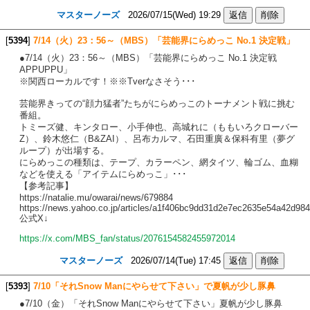
マスターノーズ
2026/07/15(Wed) 19:29
[
5394
]
7/14（火）23：56～（MBS）「芸能界にらめっこ No.1 決定戦」
●7/14（火）23：56～（MBS）「芸能界にらめっこ No.1 決定戦
APPUPPU」
※関西ローカルです！※※Tverなさそう･･･
芸能界きっての“顔力猛者”たちがにらめっこのトーナメント戦に挑む
番組。
トミーズ健、キンタロー、小手伸也、高城れに（ももいろクローバー
Z）、鈴木悠仁（B&ZAI）、呂布カルマ、石田重廣＆保科有里（夢グ
ループ）が出場する。
にらめっこの種類は、テープ、カラーペン、網タイツ、輪ゴム、血糊
などを使える「アイテムにらめっこ」･･･
【参考記事】
https://natalie.mu/owarai/news/679884
https://news.yahoo.co.jp/articles/a1f406bc9dd31d2e7ec2635e54a42d98
公式X↓
https://x.com/MBS_fan/status/2076154582455972014
マスターノーズ
2026/07/14(Tue) 17:45
[
5393
]
7/10「それSnow Manにやらせて下さい」で夏帆が少し豚鼻
●7/10（金）「それSnow Manにやらせて下さい」夏帆が少し豚鼻