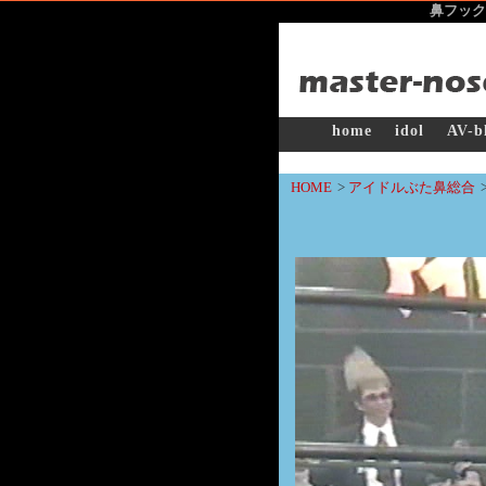
鼻フック
home
idol
AV-b
HOME
>
アイドルぶた鼻総合