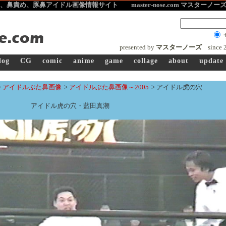
、鼻責め、豚鼻アイドル画像
情報サイト master-nose.com マスターノ
presented by
マスターノーズ
since
log
CG
comic
anime
game
collage
about
update
>
アイドルぶた鼻画像
>
アイドルぶた鼻画像～2005
>
アイドル虎の穴
アイドル虎の穴・藍田真潮