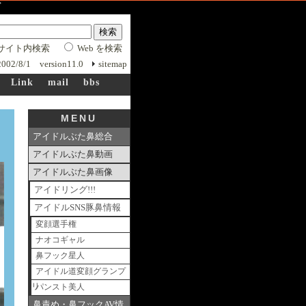
ーズ
サイト内検索
Web を検索
 2002/8/1 version11.0
sitemap
Link
mail
bbs
MENU
アイドルぶた鼻総合
アイドルぶた鼻動画
アイドルぶた鼻画像
アイドリング!!!
アイドルSNS豚鼻情報
変顔選手権
ナオコギャル
鼻フック星人
アイドル道変顔グランプ
リ
パンスト美人
鼻責め・鼻フックAV情