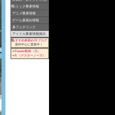
報
コミック豚鼻情報
アニメ豚鼻情報
ゲーム鼻責め情報
鼻フェチリンク
アイドル豚鼻情報掲示
板
おすすめ鼻責めAVブログ
新作中心に更新中！
⇒
Youtube動画 （X）
⇒
X （マスターノーズ）