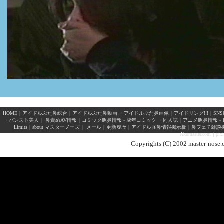
HOME
｜
アイドルぶた鼻総合
｜
アイドルぶた鼻動画
・
アイドルぶた鼻画像
｜
アイドリング!!!
｜
SN
・
パンスト美人
｜
鼻責めAV情報
｜
コミック豚鼻情報
-
成年コミック
・
同人誌
｜
アニメ豚鼻情報
-
Limits
｜
about マスターノーズ
｜
メール
｜
更新履歴
｜
アイドル豚鼻情報掲示板
｜
鼻フェチ雑談
Akumaster.com
｜
pix
Copyrights (C) 2002 master-nose.