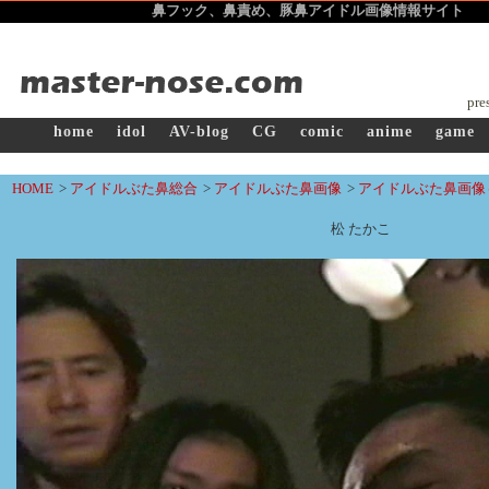
鼻フック、鼻責め、豚鼻アイドル画像
情報サイト ma
pre
home
idol
AV-blog
CG
comic
anime
game
HOME
>
アイドルぶた鼻総合
>
アイドルぶた鼻画像
>
アイドルぶた鼻画像～
松 たかこ