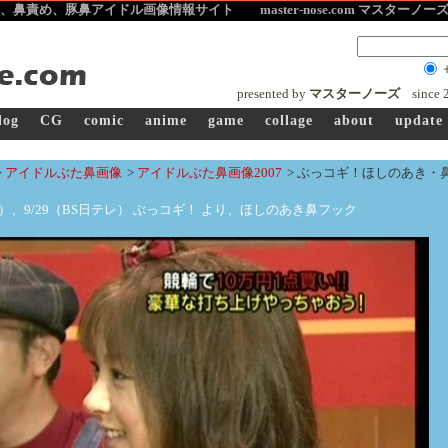
、鼻責め、豚鼻アイドル画像
情報サイト master-nose.com マスターノ
presented by
マスターノーズ
since
log
CG
comic
anime
game
collage
about
update
>
アイドルぶた鼻画像
>
アイドルぶた鼻画像2007
>
ぶっコギ！ほしのあき・
レ）、9/29（BS日テレ） ぶっコギ！ より、ほしのあき鼻フック