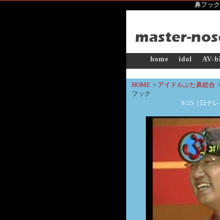
鼻フック
home
idol
AV-b
HOME
>
アイドルぶた鼻総合
フック
9/25（日テ