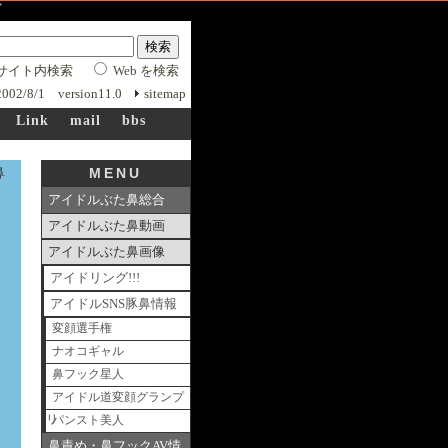
ーズ
サイト内検索
Web を検索
 2002/8/1 version11.0
sitemap
Link
mail
bbs
鼻
MENU
アイドルぶた鼻総合
アイドルぶた鼻動画
アイドルぶた鼻画像
アイドリング!!!
アイドルSNS豚鼻情報
変顔選手権
ナオコギャル
鼻フック星人
アイドル道変顔グランプ
リ
パンスト美人
鼻責め・鼻フックAV情