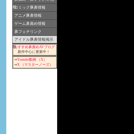
報
コミック豚鼻情報
アニメ豚鼻情報
ゲーム鼻責め情報
鼻フェチリンク
アイドル豚鼻情報掲示
板
おすすめ鼻責めAVブログ
新作中心に更新中！
⇒
Youtube動画 （X）
⇒
X （マスターノーズ）