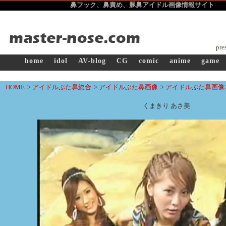
鼻フック、鼻責め、豚鼻アイドル画像
情報サイト ma
pre
home
idol
AV-blog
CG
comic
anime
game
HOME
>
アイドルぶた鼻総合
>
アイドルぶた鼻画像
>
アイドルぶた鼻画像2
くまきり あさ美