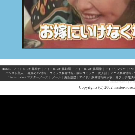
HOME
｜
アイドルぶた鼻総合
｜
アイドルぶた鼻動画
・
アイドルぶた鼻画像
｜
アイドリング!!!
｜
SN
・
パンスト美人
｜
鼻責めAV情報
｜
コミック豚鼻情報
-
成年コミック
・
同人誌
｜
アニメ豚鼻情報
-
Limits
｜
about マスターノーズ
｜
メール
｜
更新履歴
｜
アイドル豚鼻情報掲示板
｜
鼻フェチ雑談
Akumaster.com
｜
pix
Copyrights (C) 2002 master-nose.