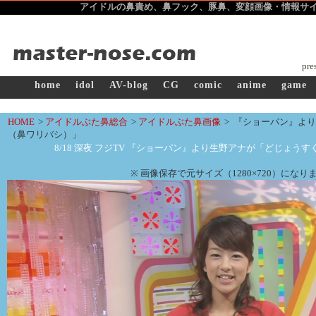
アイドルの鼻責め、鼻フック、豚鼻、変顔
画像・情報サイト
pre
home
idol
AV-blog
CG
comic
anime
game
HOME
>
アイドルぶた鼻総合
>
アイドルぶた鼻画像
>
『ショーパン』より
（鼻ワリバシ）」
8/18 深夜 フジTV 『ショーパン』より生野アナが「どじょう
※ 画像保存で元サイズ（1280×720）になり