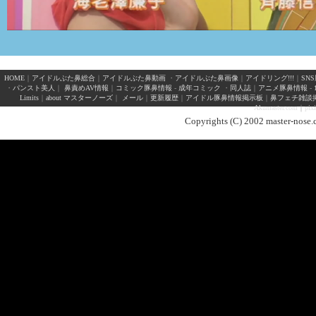
HOME
｜
アイドルぶた鼻総合
｜
アイドルぶた鼻動画
・
アイドルぶた鼻画像
｜
アイドリング!!!
｜
SN
・
パンスト美人
｜
鼻責めAV情報
｜
コミック豚鼻情報
-
成年コミック
・
同人誌
｜
アニメ豚鼻情報
-
Limits
｜
about マスターノーズ
｜
メール
｜
更新履歴
｜
アイドル豚鼻情報掲示板
｜
鼻フェチ雑談
Akumaster.com
｜
pix
Copyrights (C) 2002 master-nose.