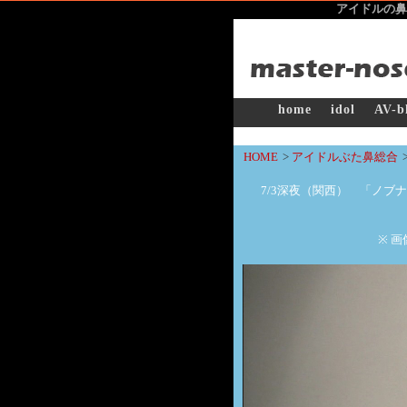
アイドルの鼻
home
idol
AV-b
HOME
>
アイドルぶた鼻総合
7/3深夜（関西） 「ノブ
※ 