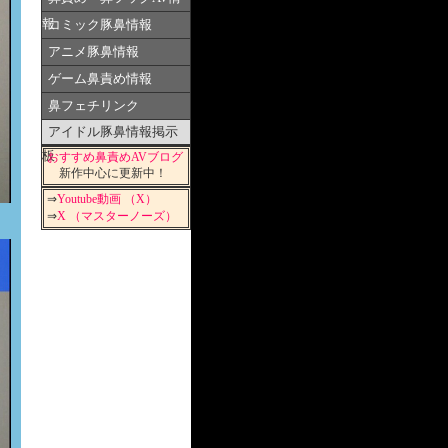
報
コミック豚鼻情報
アニメ豚鼻情報
ゲーム鼻責め情報
鼻フェチリンク
アイドル豚鼻情報掲示
板
おすすめ鼻責めAVブログ
新作中心に更新中！
⇒
Youtube動画 （X）
⇒
X （マスターノーズ）