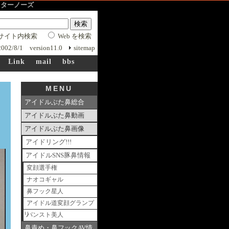
 マスターノーズ
サイト内検索
Web を検索
 2002/8/1 version11.0
sitemap
Link
mail
bbs
MENU
アイドルぶた鼻総合
アイドルぶた鼻動画
アイドルぶた鼻画像
アイドリング!!!
アイドルSNS豚鼻情報
変顔選手権
ナオコギャル
鼻フック星人
アイドル道変顔グランプ
リ
パンスト美人
鼻責め・鼻フックAV情