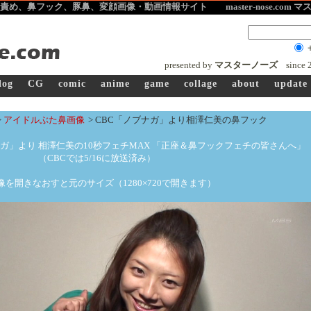
責め、鼻フック、豚鼻、変顔
画像・動画情報サイト master-nose.com
presented by
マスターノーズ
since
log
CG
comic
anime
game
collage
about
update
>
アイドルぶた鼻画像
>
CBC「ノブナガ」より相澤仁美の鼻フック
ナガ」より 相澤仁美の10秒フェチMAX 「正座＆鼻フックフェチの皆さんへ」
（CBCでは5/16に放送済み）
画像を開きなおすと元のサイズ（1280×720で開きます）