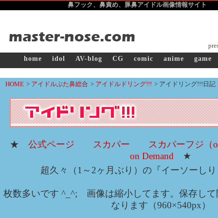
鼻フック、鼻責め、豚鼻アイドル画像
情報サイト ma
pre
home
idol
AV-blog
CG
comic
anime
game
HOME
>
アイドルぶた鼻総合
>
アイドルドリング!!!
>
アイドリング!!!日記 
★
公式ページ
スカパー
スカパーフジ（one 
on Demand
★
超久々（1～2ヶ月ぶり）の『イーソーし
枚数多いです ^_^; 画像は縮小してます。保存し
なります（960×540px）