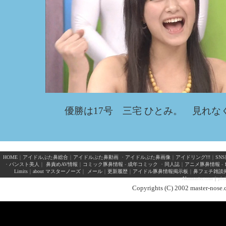
優勝は17号 三宅 ひとみ。 見れな
HOME
｜
アイドルぶた鼻総合
｜
アイドルぶた鼻動画
・
アイドルぶた鼻画像
｜
アイドリング!!!
｜
SN
・
パンスト美人
｜
鼻責めAV情報
｜
コミック豚鼻情報
-
成年コミック
・
同人誌
｜
アニメ豚鼻情報
-
Limits
｜
about マスターノーズ
｜
メール
｜
更新履歴
｜
アイドル豚鼻情報掲示板
｜
鼻フェチ雑談
Akumaster.com
｜
pix
Copyrights (C) 2002 master-nose.