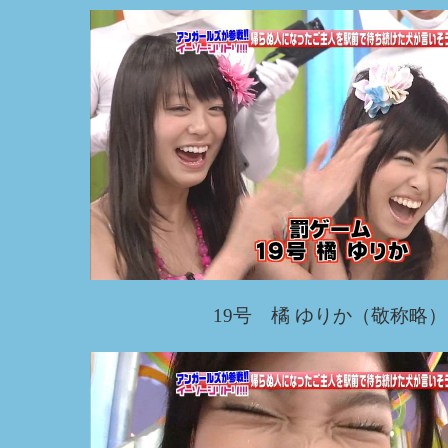
19号 橘 ゆりか（敬称略）