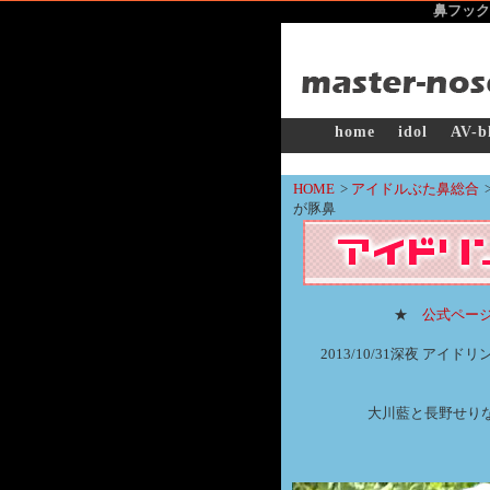
鼻フック
home
idol
AV-b
HOME
>
アイドルぶた鼻総合
が豚鼻
★
公式ペー
2013/10/31深夜 ア
大川藍と長野せり