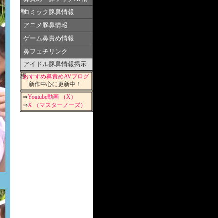
報
コミック豚鼻情報
アニメ豚鼻情報
ゲーム鼻責め情報
鼻フェチリンク
アイドル豚鼻情報掲示
板
おすすめ鼻責めAVブログ
新作中心に更新中！
⇒
Youtube動画 （X）
⇒
X （マスターノーズ）