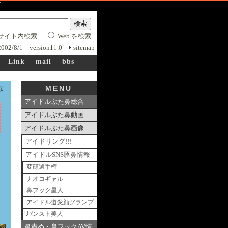
ーズ
サイト内検索
Web を検索
 2002/8/1 version11.0
sitemap
Link
mail
bbs
な
MENU
アイドルぶた鼻総合
アイドルぶた鼻動画
アイドルぶた鼻画像
アイドリング!!!
アイドルSNS豚鼻情報
変顔選手権
ナオコギャル
鼻フック星人
アイドル道変顔グランプ
リ
パンスト美人
鼻責め・鼻フックAV情