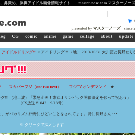
、鼻責め、豚鼻アイドル画像
情報サイト master-nose.com マスターノ
presented by
マスターノーズ
since
log
CG
comic
anime
game
collage
about
update
>
アイドルドリング!!!
>
アイドリング!!! （地） 2013/10/31 大川藍と長野せり
ジ
スカパーフジ（one two next）
フジTV オンデマンド
★
イドリング!!! （地上波）「緊急企画！東京オリンピック開催決定を歌って祝おう」
（CS放送 #1042 9/18号）
な、がバカリズム枡野にひどいことをされてます。特に長野さん･･･
※ クリックで拡大します