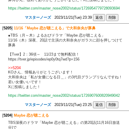
https://twitter.com/master_nose2002/status/1726954779728093694
マスターノーズ
2023/11/21(Tue) 23:39
[
5205
]
11/16「Maybe 恋が聴こえる」で大和奈央が豚鼻
●TBS（月～木）よるおびドラマ「Maybe 恋が聴こえる」
11/16（木）深夜、20話で主演の大和奈央がガラスに顔を押しつけて
豚鼻
【Tver】2：36頃～ 11/23まで無料配信！
https://tver.jp/episodes/ep0y0tq7wd?p=156
>>5204
KOさん、情報ありがとうございます！
大和奈央は「私が女優になる日＿」の3代目グランプリなんですね！
若い女優いいです！
Xに投稿しました！
https://twitter.com/master_nose2002/status/1726907600820949042
マスターノーズ
2023/11/21(Tue) 23:25
[
5204
]
Maybe 恋が聴こえる
TBS深夜のドラマ「Maybe 恋が聴こえる」の第20話(11月16日放送
分)で