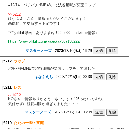
●12/14「バチバチNMB48」で渋谷凪咲が顔面ラップ
>>5212
はなふえちさん、情報ありがとうございます！
画像化して更新する予定です！
下記bilibili動画にありますね！22：00～（twitter情報）
https://www.bilibili.com/video/av367138222/
マスターノーズ
2023/12/16(Sat) 18:29
[
5212
]
ラップ
バチバチMNBで渋谷凪咲が顔面ラップをしてました
はなふえち
2023/12/15(Fri) 00:36
[
5211
]
レス
>>5210
KOさん、情報ありがとうございます！#25っぽいですね。
気付かずに視聴期限が過ぎてました・・・
マスターノーズ
2023/12/05(Tue) 03:04
[
5210
]
ただの一瞬の変顔