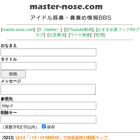
[
master-nose.com
] [
X（twitter）
] [
旧Youtube動画
] [
おすすめ鼻フックAVブ
ログ
] [
注意事項
] [
ワード検索
] [
管理
]
おなまえ
タイトル
メッセージ
参照先
削除キー
（英数字8文字以内）
保存
[
5213
]
12/14「バチバチNMB48」で渋谷凪咲が顔面ラップ