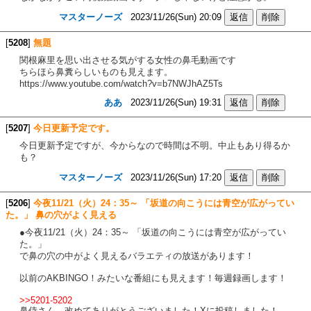
マスターノーズ
2023/11/26(Sun) 20:09
[
5208
]
無題
関根麻里を思い出させる気がする女性の鼻毛動画です
ちらほら鼻糞らしいものも見えます。
https://www.youtube.com/watch?v=b7NWJhAZ5Ts
ああ
2023/11/26(Sun) 19:31
[
5207
]
今日更新予定です。
今日更新予定ですが、今からなので時間は不明。中止もあり得るか
も？
マスターノーズ
2023/11/26(Sun) 17:20
[
5206
]
今夜11/21（火）24：35～ 「坂道の向こうには青空が広がってい
た。」 鼻の穴がよく見える
●今夜11/21（火）24：35～ 「坂道の向こうには青空が広がってい
た。」
で鼻の穴の中がよく見えるバラエティの放送があります！
以前のAKBINGO！みたいな番組にも見えます！毎週録画します！
>>5201-5202
鼻侍さん、改めてありがとうございました！Xに投稿しました！