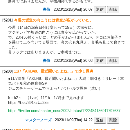
豚鼻ではありませんが、今後期待できるかもです。
鼻侍
2023/11/15(Wed) 20:07
[
5201
]
今週の坂道の向こうには青空が広がっていた。
今週（14日の深夜日付け変わって15日）の深夜に、
フジテレビで坂道の向こうには青空が広がっていた。
で、23分55秒くらいに、どの子かわかりませんが、デコにお菓子？
を乗せて上を向いてる場面で、鼻の穴も丸見え、鼻毛も見えて良きで
した。
鼻フックではありませんが、ご参考までに。
鼻侍
2023/11/15(Wed) 20:03
[
5200
]
11/7「AKB48、最近聞いたよね…」で少し豚鼻
●11/7深夜「AKB48、最近聞いたよね…」大縄！綱引き！リレー！本
気バトル秋の体育祭SP
ジェスチャーゲームでちょっとだけセルフ豚鼻（遠い）
5：52～ 【Tver】11/15、17時まで見れます
https://t.co/891kzUa3x5
https://twitter.com/master_nose2002/status/1722484186911797637
マスターノーズ
2023/11/09(Thu) 14:22