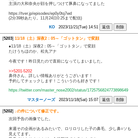
主演の大和奈央が顔を押しつけて豚鼻になってました
https://tver.jp/episodes/ep0y0tq7wd
(2分39秒あたり。11月24日0:25まで配信)
KO
2023/11/21(Tue) 14:51
[
5203
]
11/18（土）深夜2：05～「ゴットタン」で変顔
●11/18（土）深夜2：05～「ゴットタン」で変顔
たけうちほのか、松丸アナ
今夜です！昨日見たので直前になってしまいました。
>>5201-5202
鼻侍さん、詳しい情報ありがとうございます！
予約してチェックします！こういうのも好きです！
https://twitter.com/master_nose2002/status/1725756824773898649
マスターノーズ
2023/11/18(Sat) 15:07
[
5202
]
↓の件について修正です。
次回予告の画像でした。
来週その企画があるみたいで、ロリロリした子の鼻毛、少し鼻○ソも
見えてます。