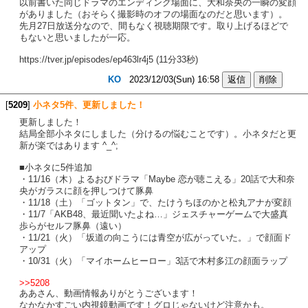
以前書いた同じドラマのエンディング場面に、大和奈央の一瞬の変顔
がありました（おそらく撮影時のオフの場面なのだと思います）。
先月27日放送分なので、間もなく視聴期限です。取り上げるほどで
もないと思いましたが一応。
https://tver.jp/episodes/ep463lr4j5 (11分33秒)
KO
2023/12/03(Sun) 16:58
[
5209
]
小ネタ5件、更新しました！
更新しました！
結局全部小ネタにしました（分けるの悩むことです）。小ネタだと更
新が楽ではあります ^_^;
■小ネタに5件追加
・11/16（木）よるおびドラマ「Maybe 恋が聴こえる」20話で大和奈
央がガラスに顔を押しつけて豚鼻
・11/18（土）「ゴットタン」で、たけうちほのかと松丸アナが変顔
・11/7「AKB48、最近聞いたよね…」ジェスチャーゲームで大盛真
歩らがセルフ豚鼻（遠い）
・11/21（火）「坂道の向こうには青空が広がっていた。」で顔面ド
アップ
・10/31（火）「マイホームヒーロー」3話で木村多江の顔面ラップ
>>5208
ああさん、動画情報ありがとうございます！
なかなかすごい内視鏡動画です！グロじゃないけど注意かも。