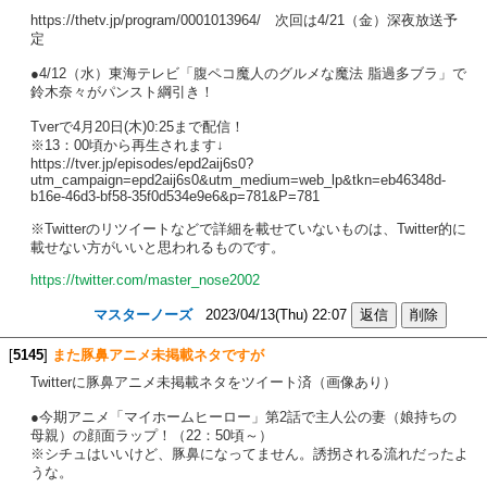
https://thetv.jp/program/0001013964/ 次回は4/21（金）深夜放送予
定
●4/12（水）東海テレビ「腹ペコ魔人のグルメな魔法 脂過多ブラ」で
鈴木奈々がパンスト綱引き！
Tverで4月20日(木)0:25まで配信！
※13：00頃から再生されます↓
https://tver.jp/episodes/epd2aij6s0?
utm_campaign=epd2aij6s0&utm_medium=web_lp&tkn=eb46348d-
b16e-46d3-bf58-35f0d534e9e6&p=781&P=781
※Twitterのリツイートなどで詳細を載せていないものは、Twitter的に
載せない方がいいと思われるものです。
https://twitter.com/master_nose2002
マスターノーズ
2023/04/13(Thu) 22:07
[
5145
]
また豚鼻アニメ未掲載ネタですが
Twitterに豚鼻アニメ未掲載ネタをツイート済（画像あり）
●今期アニメ「マイホームヒーロー」第2話で主人公の妻（娘持ちの
母親）の顔面ラップ！（22：50頃～）
※シチュはいいけど、豚鼻になってません。誘拐される流れだったよ
うな。