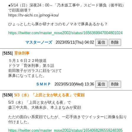
●5/14（日）深夜24：00～「乃木坂工事中」スピード勝負（後半戦）
で顔面崩壊？
https://tv-aichi.co.jp/nogi-kou/
ひょっとしたら豚か研ナオコのモノマネで豚鼻あるかも？
https://twitter.com/master_nose2002/status/1656369947004801024
マスターノーズ
2023/05/11(Thu) 04:02
[
5151
]
育休刑事
５月１６日２２時放送
ドラマ「育休刑事」第５話
前田敦子がガラスに顔をつけて
豚鼻になってました。
ＳＭＨＰ
2023/05/10(Wed) 13:36
[
5150
]
5/3（水）「上田と女が吠える夜」で変顔
5/3（水）「上田と女が吠える夜」で
森三中大島、大橋未歩、本上まなみが変顔
ただの面白い系変顔でしたが、一応手抜きでツイッターに画像を貼り
付けました。
https://twitter.com/master_nose2002/status/1654068286559248385