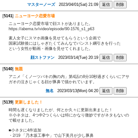
マスターノーズ
2023/04/01(Sat) 21:09
[
5141
]
ニューヨーク恋愛市場
ニューヨーク恋愛市場で顔ストがありました。
https://abema.tv/video/episode/90-1576_s1_p63
素人女子にスマホ画像を見せてもらうという企画で
国家試験後にはしゃぎたくてみんなでパンスト綱引きを行った
という女性が動画・画像を見せてくれました。
顔ストファン
2023/03/14(Tue) 20:19
[
5140
]
無題
アニメ「くノ一ツバキの胸の内」第4話の8分10秒過ぎくらいにアサ
ガオの泣きじゃくる顔が豚鼻で描かれています。
無名
2023/03/13(Mon) 04:20
[
5139
]
更新しました！
時間も遅くなりましたが、何とか久々に更新出来ました！
※小ネタは、4つ中2つくらいは特にかなり微妙ですがネタもないの
で載せました。
■小ネタに4件追加
・2/19 「乃木坂工事中」で山下美月が少し豚鼻