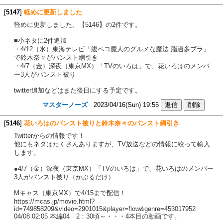
[
5147
]
軽めに更新しました
軽めに更新しました。【5146】の2件です。
■小ネタに2件追加
・4/12（水）東海テレビ「腹ペコ魔人のグルメな魔法 脂過多ブラ」
で鈴木奈々がパンスト綱引き
・4/7（金）深夜（東京MX）「TVのいろは」で、花いろはのメンバ
ー3人がパンスト被り
twitter追加などはまた後日にする予定です。
マスターノーズ
2023/04/16(Sun) 19:55
[
5146
]
花いろはのパンスト被りと鈴木奈々のパンスト綱引き
Twitterからの情報です！
他にもネタはたくさんありますが、TV放送などの情報に絞って輸入
します。
●4/7（金）深夜（東京MX）「TVのいろは」で、花いろはのメンバー
3人がパンスト被り（かぶるだけ）
Mキャス（東京MX）で4/15まで配信！
https://mcas.jp/movie.html?
id=749858209&video=2901015&player=flow&genre=453017952
04/08 02:05 本編04 2：30頃～・・・4本目の動画です。