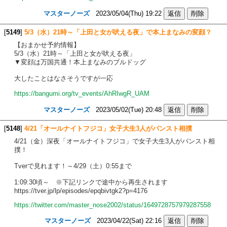
マスターノーズ
2023/05/04(Thu) 19:22
[
5149
]
5/3（水）21時～「上田と女が吠える夜」で本上まなみの変顔？
【おまかせ予約情報】
5/3（水）21時～「上田と女が吠える夜」
▼変顔は万国共通！本上まなみのブルドッグ
大したことはなさそうですが一応
https://bangumi.org/tv_events/AhRIwgR_UAM
マスターノーズ
2023/05/02(Tue) 20:48
[
5148
]
4/21「オールナイトフジコ」女子大生3人がパンスト相撲
4/21（金）深夜「オールナイトフジコ」で女子大生3人がパンスト相
撲！
Tverで見れます！～4/29（土）0:55まで
1:09:30頃～ ※下記リンクで途中から再生されます
https://tver.jp/lp/episodes/epqbivtgk2?p=4176
https://twitter.com/master_nose2002/status/1649728757979287558
マスターノーズ
2023/04/22(Sat) 22:16