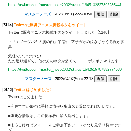
https://twitter.com/master_nose2002/status/1645132827892285441
マスターノーズ
2023/04/10(Mon) 03:40
[
5144
]
Twitterに豚鼻アニメ未掲載ネタをツイート
Twitterに豚鼻アニメ未掲載ネタをツイートしました【5140】
・「くノ一ツバキの胸の内」第4話、アサガオの泣きじゃくる顔が豚
鼻
気軽でいいですね！
ただ巡り過ぎて、他の方のネタが多くて・・・ボチボチやります！
https://twitter.com/master_nose2002/status/1642515707882774530
マスターノーズ
2023/04/02(Sun) 22:18
[
5143
]
Twitterはじめました！
Twitterはじめました！
■今更ですが気軽に手軽に情報収集出来る場になればいいなと。
■重要な情報は、この掲示板に輸入輸出します。
■よろしければフォロー＆ご参加下さい！（かなり見切り発車です
が）