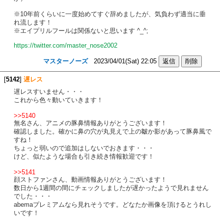
※10年前くらいに一度始めてすぐ辞めましたが、気負わず適当に垂
れ流します！
※エイプリルフールは関係ないと思います ^_^;
https://twitter.com/master_nose2002
マスターノーズ
2023/04/01(Sat) 22:05
[
5142
]
遅レス
遅レスすいません・・・
これから色々動いていきます！
>>5140
無名さん、アニメの豚鼻情報ありがとうございます！
確認しました。確かに鼻の穴が丸見えで上の皺か影があって豚鼻風で
すね！
ちょっと弱いので追加はしないでおきます・・・
けど、似たような場合も引き続き情報歓迎です！
>>5141
顔ストファンさん、動画情報ありがとうございます！
数日から1週間の間にチェックしましたが遅かったようで見れません
でした・・・
abemaプレミアムなら見れそうです。どなたか画像を頂けるとうれし
いです！