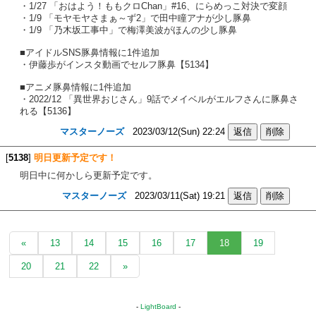
・1/27 「おはよう！ももクロChan」#16、にらめっこ対決で変顔
・1/9 「モヤモヤさまぁ～ず2」で田中瞳アナが少し豚鼻
・1/9 「乃木坂工事中」で梅澤美波がほんの少し豚鼻
■アイドルSNS豚鼻情報に1件追加
・伊藤歩がインスタ動画でセルフ豚鼻【5134】
■アニメ豚鼻情報に1件追加
・2022/12 「異世界おじさん」9話でメイベルがエルフさんに豚鼻さ
れる【5136】
マスターノーズ
2023/03/12(Sun) 22:24
[
5138
]
明日更新予定です！
明日中に何かしら更新予定です。
マスターノーズ
2023/03/11(Sat) 19:21
«
13
14
15
16
17
18
19
20
21
22
»
-
LightBoard
-