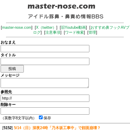
[
master-nose.com
] [
X（twitter）
] [
旧Youtube動画
] [
おすすめ鼻フックAVブ
ログ
] [
注意事項
] [
ワード検索
] [
管理
]
おなまえ
タイトル
メッセージ
参照先
削除キー
（英数字8文字以内）
保存
[
5152
]
5/14（日）深夜24時「乃木坂工事中」で顔面崩壊？