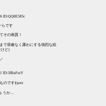
16 ID:QQ8E585c
からです
てその画質！
まで容赦なく露わにする強烈な絵
けど)
／
11 ID:3IRuFszY
のですねorz
しょうか…