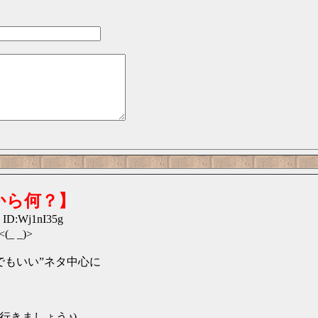
から何？】
 ID:Wj1nI35g
 _)>
でもいい”ネタ中心に
行きましょう♪)