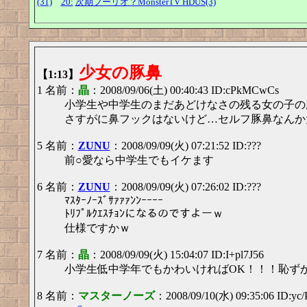
(31)
20:
次期フーリオ？MonsterTV HDUS(3)
少女の豚鼻
【1:13】
1 名前：
晶
：2008/09/06(土) 00:40:43 ID:cPkMCwCs
小学生や中学生のまだあどけなさの残る女の子の
さすがに鼻フックはないけど…セルフ豚鼻なんか
5 名前：
ZUNU
：2008/09/09(火) 07:21:52 ID:???
前○愛なら中学生でもイケます
6 名前：
ZUNU
：2008/09/09(火) 07:26:02 ID:???
ﾏｽﾀｰﾉｰｽﾞｻｧｧｧﾝﾝｰｰｰｰ
ﾄﾘﾌﾟﾙｸｴｽﾁｮﾝになるのですよーｗ
仕様ですかｗ
7 名前：
晶
：2008/09/09(火) 15:04:07 ID:I+pl7J56
小学生低中学年でもかわいければOK！！！恥ず
8 名前：
マスターノーズ
：2008/09/10(水) 09:35:06 ID:yc/