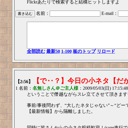
Flickrあたりで検索すると結構ヒットしますよ
名前：
E-mail：
全部読む
最新50
1-100
板のトップ
リロード
【で‥？】今日の小ネタ【だ
【2:56】
1 名前：
名無しさん＠ご主人様
：2009/05/03(日) 17:15:48
ということで僭越ながらスレ立てさせて頂きます<(_
事前/事後問わず、“大したネタじゃない”～“どー
【最新情報】から隔離しました。
同時に皆さんからの小ネタ投稿歓迎！(sage進行で