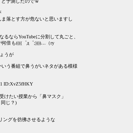
うと予測したのでｗ
が
まんま落とす方が危ないと思いますし
ならYouTubeに分割して丸ごと、
も((((゜д゜;))))…（ry
ょうが
s」とかいう番組で鼻うがいネタがある模様
:41 ID:XvZ5fHKY
受けたい授業から「鼻マスク」
同じ？)
ドリングを彷彿させるような