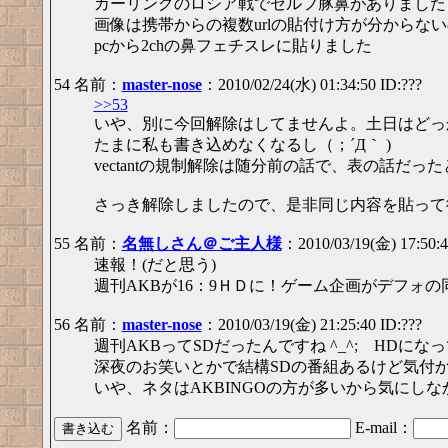
カーリングのロシア戦でセルフ豚鼻がありました
画像は携帯からの複数urlの貼付け方が分からな
pcから2chの鼻フェチスレに貼りました
54 名前：
master-nose
：2010/02/24(水) 01:34:50 ID:???
>>53
いや、別に今回解除はしてませんよ。土日はどっ
たまに私も書き込めなくなるし（；´Д｀ )
vectantの規制解除は随分前の話で、表の話だっ
さっき解除しましたので、是非同じ内容を貼って欲
55 名前：
名無しさん＠ご主人様
：2010/03/19(金) 17:50:4
速報！(だと思う)
週刊AKBが16：9ＨＤに！ゲーム企画がデフォ
56 名前：
master-nose
：2010/03/19(金) 21:25:40 ID:???
週刊AKBってSDだったんですね ^_^; HDに
深夜のお笑いとかで結構SDの番組あるけど気付
いや、ネタはAKBINGOの方が多いから気にし
名前：
E-mail：