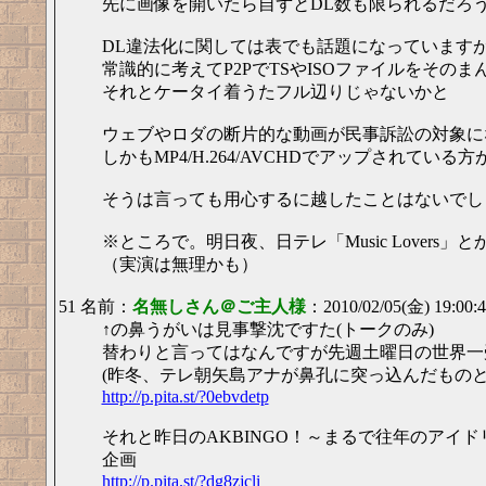
先に画像を開いたら自ずとDL数も限られるだろ
DL違法化に関しては表でも話題になっています
常識的に考えてP2PでTSやISOファイルをその
それとケータイ着うたフル辺りじゃないかと
ウェブやロダの断片的な動画が民事訴訟の対象になる
しかもMP4/H.264/AVCHDでアップされている方が何倍
そうは言っても用心するに越したことはないでし
※ところで。明日夜、日テレ「Music Lover
（実演は無理かも）
51 名前：
名無しさん＠ご主人様
：2010/02/05(金) 19:00
↑の鼻うがいは見事撃沈ですた(トークのみ)
替わりと言ってはなんですが先週土曜日の世界一
(昨冬、テレ朝矢島アナが鼻孔に突っ込んだものと
http://p.pita.st/?0ebvdetp
それと昨日のAKBINGO！～まるで往年のアイ
企画
http://p.pita.st/?dg8zjcli