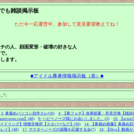
何でも雑談掲示板
ただ今一応運営中。参加して意見要望教えてね！
ェチの人、顔面変形・破壊の好きな人
囲で。
クします。
■アイドル豚鼻情報掲示板（表）■
^;
3:
鼻責めパソコン自作スレ(10)
4:
【鼻フェチ】改善提案・意見交換【雑談掲示
nose.com】(40)
9:
ヘビーノーズ様にお会いしました。(3)
10:
【avi
イドリング】情報交換所【スカパーなど】(36)
14:
【鼻責め画像】鼻責め顔責
イ】(48)
17:
マスターノーズの就職を応援する会(7)
18:
【Divx】動画が