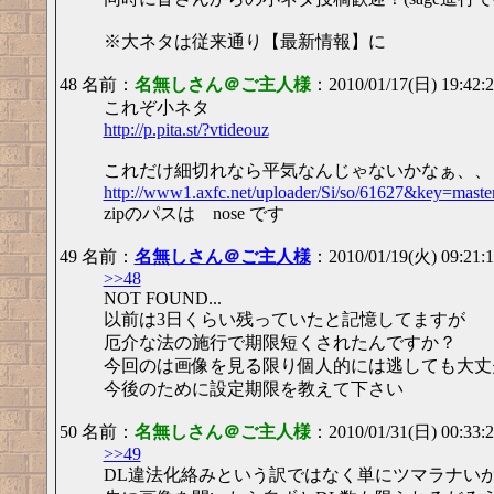
※大ネタは従来通り【最新情報】に
48 名前：
名無しさん＠ご主人様
：2010/01/17(日) 19:42
これぞ小ネタ
http://p.pita.st/?vtideouz
これだけ細切れなら平気なんじゃないかなぁ、、
http://www1.axfc.net/uploader/Si/so/61627&key=maste
zipのパスは nose です
49 名前：
名無しさん＠ご主人様
：2010/01/19(火) 09:21:1
>>48
NOT FOUND...
以前は3日くらい残っていたと記憶してますが
厄介な法の施行で期限短くされたんですか？
今回のは画像を見る限り個人的には逃しても大丈
今後のために設定期限を教えて下さい
50 名前：
名無しさん＠ご主人様
：2010/01/31(日) 00:33:
>>49
DL違法化絡みという訳ではなく単にツマラナい