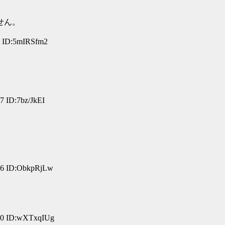
せん。
1 ID:5mIRSfm2
7 ID:7bz/JkEI
16 ID:ObkpRjLw
40 ID:wXTxqIUg