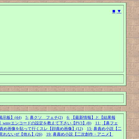
■
▼
板】(44)
5:
鼻クソ フェチ(2)
6:
【最新情報】と【結果報
utl】wmvエンコードの設定を教えて下さい【PV3】(8)
11:
【鼻フェ
め画像を貼って行くスレ【顔責め画像】(12)
15:
鼻責め小説【二
見れないぜ【他も】(26)
19:
鼻責め小説【二次創作・アニメ】