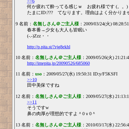
>>6
何か疲れて酔ってる感じｗ お疲れ様です (。。)
たまにID:??? てなります。理由はよく分かりま
9 名前：
名無しさん＠ご主人様
：2009/03/24(火) 08:28:5
春本番→少女も大人も皆眠い
(-.-)Zzz・・
http://p.pita.st/?zjg8ekhl
10 名前：
名無しさん＠ご主人様
：2009/05/26(火) 21:21:4
http://imepita.jp/20090526/685060
11 名前：
uso
：2009/05/27(水) 19:50:31 ID:y/F5KSFI
>>10
田中美保ですね
12 名前：
名無しさん＠ご主人様
：2009/05/27(水) 21:13:
>>11
そうですw
鼻の肉厚が理想的ですよ＾0ｖ0＾
13 名前：
名無しさん＠ご主人様
：2010/03/17(水) 22:56: