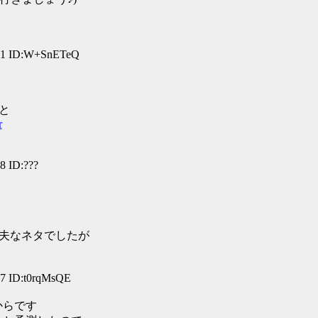
:21 ID:W+SnETeQ
と
r
8 ID:???
夫なネタでしたが
27 ID:t0rqMsQE
からです