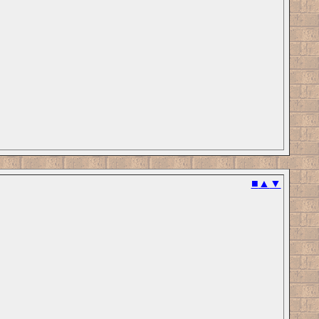
■
▲
▼