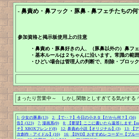
- 鼻責め・鼻フック・豚鼻 - 鼻フェチたちの
参加資格と掲示板使用上の注意
・鼻責め・豚鼻好きの人、（豚鼻以外の）鼻フ
・基本ルールは２ちゃんに沿います。常識の範
・ひどい場合は管理人の判断で、削除・ブロッ
まったり営業中～ しかし閑散としすぎてる気がする ^_
1:
少女の豚鼻(13)
2:
【で‥？】今日の小ネタ【だから何？】(56)
告】(323)
7:
漫画系(9)
8:
【要望】ここに書いたら返答します【master-
チ】XBOXフレンド(8)
12:
鼻責め小説【オリジナル】(3)
13:
【ア
次創作・アイドル】(16)
16:
【DVD】おすすめレコーダー【ブルーレ