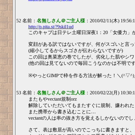
52 名前：
名無しさん＠ご主人様
：2010/02/11(木) 19:56:
http://p.pita.st/?9skil1ud
このキャプは日テレ土曜日深夜1：20「女優力」
変顔がある訳ではないですが、何がスゴいと言っ
(縮小してるからスゴさが伝わらないですが)
この回は奥菜恵の巻でしたが、劣化した肌やシワ
(他の回は見てないので毎回こうなのかは不明です
※やっとGIMPで枠を作る方法が解った！＼(^▽^)
53 名前：
名無しさん＠ご主人様
：2010/02/22(月) 10:30:
またもやvectant規制orz
解除していただいてもまたすぐに規制、嫌われたも
また携帯から書き込むことに…
vectantの人は串の抜き方を覚えるしかないので
さて、表は敷居が高いのでこっちに書きますと、