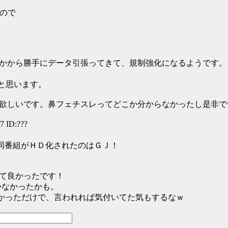
いので
かから勝手にデータ引張ってきて、規制強化になるようです。
たと思います。
しいです。鼻フェチスレってどこか分からなかったし是非です 
7 ID:???
の同番組がＨＤ化されたのはＧＪ！
なって良かったです！
かなかったかも。
なかっただけで、言われれば気付いてた気もするなｗ